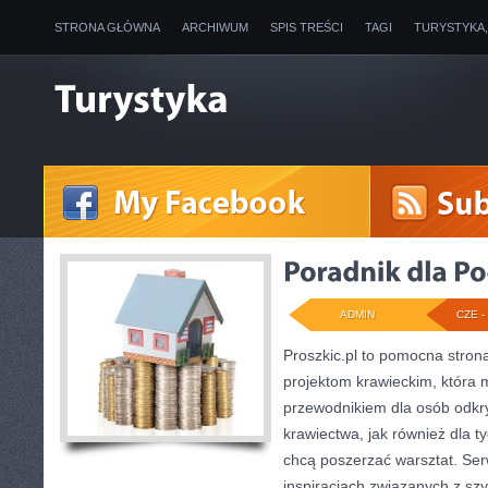
STRONA GŁÓWNA
ARCHIWUM
SPIS TREŚCI
TAGI
TURYSTYKA
ADMIN
CZE - 
Proszkic.pl to pomocna stron
projektom krawieckim, która 
przewodnikiem dla osób odk
krawiectwa, jak również dla ty
chcą poszerzać warsztat. Ser
inspiracjach związanych z sz