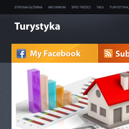
STRONA GŁÓWNA
ARCHIWUM
SPIS TREŚCI
TAGI
TURYSTYKA
Andy (Ameryka Południowa)