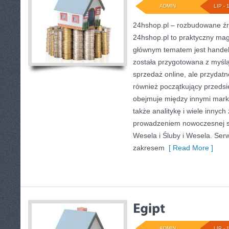
ADMIN
LIP - 
24hshop.pl – rozbudowane ź
24hshop.pl to praktyczny mag
głównym tematem jest handel 
została przygotowana z myśl
sprzedaż online, ale przydatn
również początkujący przedsi
obejmuje między innymi mark
także analitykę i wiele innyc
prowadzeniem nowoczesnej s
Wesela i Śluby i Wesela. Ser
zakresem
[ Read More ]
ADMIN
LIP - 