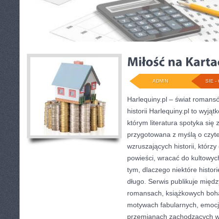
Fundacja Think to centrum, w którym kompetencje spotykają się z realn
dynamiczna organizacja, której misją jest wzmacnianie kompetencji X
społeczeństwa opartego na wiedzy. Działalność fundacji koncentruje s
między środowiskami oraz wdrażaniu projektów odpowiadających na 
stanowi źródło rzetelnych informacji dla ...
ADMIN
SIE - 
Harlequiny.pl – świat romans
historii Harlequiny.pl to wyją
którym literatura spotyka się
przygotowana z myślą o czyt
wzruszających historii, któr
powieści, wracać do kultowyc
tym, dlaczego niektóre histor
długo. Serwis publikuje międz
romansach, książkowych boha
motywach fabularnych, emocja
przemianach zachodzących 