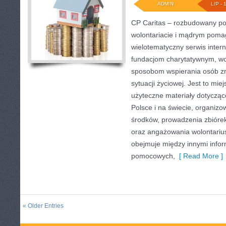
ADMIN
LIP - 
CP Caritas – rozbudowany por
wolontariacie i mądrym poma
wielotematyczny serwis inte
fundacjom charytatywnym, wo
sposobom wspierania osób zn
sytuacji życiowej. Jest to mi
użyteczne materiały dotyczące
Polsce i na świecie, organiz
środków, prowadzenia zbióre
oraz angażowania wolontariu
obejmuje między innymi infor
pomocowych,
[ Read More ]
« Older Entries