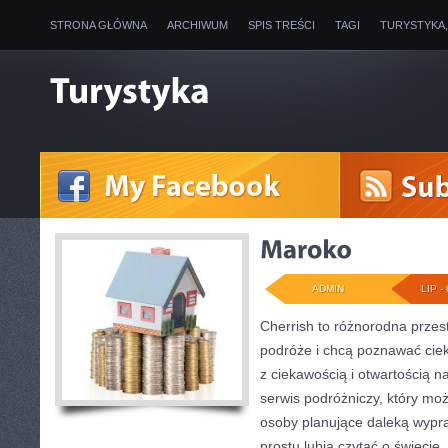
STRONA GŁÓWNA
ARCHIWUM
SPIS TREŚCI
TAGI
TURYSTYKA
ADMIN
LIP - 
Cherrish to różnorodna przest
podróże i chcą poznawać ciek
z ciekawością i otwartością 
serwis podróżniczy, który m
osoby planujące daleką wypraw
prostu lubią czytać o świecie,