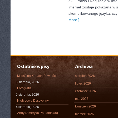
5G i Prawo i Regulacje w Inte
internet zostaje pokazana w 
skomplikowanego języka, czy
More ]
Miłość na Kartach Powieści
sierpień 2026
6 sierpnia, 2026
lipiec 2026
Fotografia
czerwiec 2026
5 sierpnia, 2026
maj 2026
Nietypowe Dyscypliny
kwiecień 2026
4 sierpnia, 2026
Andy (Ameryka Południowa)
marzec 2026