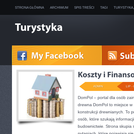
STRONA GŁÓWNA
ARCHIWUM
SPIS TREŚCI
TAGI
TURYSTYKA
ADMIN
LIP - 
DomPol – portal dla osób za
drewna DomPol to miejsce w 
konstrukcji drewnianych. To p
osób, które szukają informac
budownictwie. Strona skupia 
pytaniach, które pojawiają si