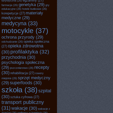
egzaminy
(27)
turystyczna
(26)
genetyka
(29)
farmacja
(26)
gry
edukacyjne
(26)
hotele butikowe
(26)
materiały
korepetycje
(27)
medyczne
(29)
medycyna
(33)
motocykle
(37)
ochrona przyrody
(29)
opieka społeczna
odchudzanie
(26)
opieka zdrowotna
(27)
profilaktyka
(32)
(30)
przychodnia
(30)
psychologia społeczna
recepty
(29)
pszczelarstwo
(26)
(30)
rehabilitacja
(27)
rowery
sprzęt medyczny
miejskie
(26)
superfoods
(30)
(29)
szkoła
(38)
szpital
(30)
sztuka cyfrowa
(27)
transport publiczny
(31)
wakacje
(30)
wakacje z
dziećmi
(26)
wellness w hotelach
(26)