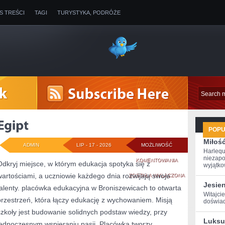
IS TREŚCI
TAGI
TURYSTYKA, PODRÓŻE
POP
Miłoś
ADMIN
LIP - 17 - 2026
MOŻLIWOŚĆ
Harlequ
niezapo
EGIPT
KOMENTOWANIA
Odkryj miejsce, w którym edukacja spotyka się z
wyjątkow
wartościami, a uczniowie każdego dnia rozwijają swoje
ZOSTAŁA WYŁĄCZONA
Jesie
talenty. placówka edukacyjna w Broniszewicach to otwarta
Witajcie
przestrzeń, która łączy edukację z wychowaniem. Misją
‌doświad
szkoły jest budowanie solidnych podstaw wiedzy, przy
Luksu
jednoczesnym wspieraniu pasji. Placówka tworzy