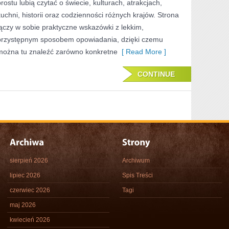
prostu lubią czytać o świecie, kulturach, atrakcjach,
kuchni, historii oraz codzienności różnych krajów. Strona
łączy w sobie praktyczne wskazówki z lekkim,
przystępnym sposobem opowiadania, dzięki czemu
można tu znaleźć zarówno konkretne
[ Read More ]
CONTINUE
sierpień 2026
Archiwum
lipiec 2026
Spis Treści
czerwiec 2026
Tagi
maj 2026
kwiecień 2026