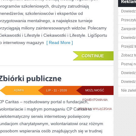
programów szkoleniowych, drużyny zatrudniają
Dowiedz 
menedżerów, szkoleniowców i ekspertów od
Przeczyta
przygotowania mentalnego, a największe turnieje
przyciągają miliony zainteresowanych widzów. Polecamy
Zarejestr
iekawostki i Lifestyle i Ciekawostki i Lifestyle. LigiSportu
Dowiedz 
to internetowy magazyn
[ Read More ]
Przejdź t
Zobacz t
CONTINUE
Poznaj n
Dowiedz 
Dowiedz 
Nie zwlek
ADMIN
LIP - 11 - 2026
MOŻLIWOŚĆ
ZBIÓRKI
KOMENTOWANIA
CP Caritas – rozbudowany portal o fundacjach,
wolontariacie i mądrym pomaganiu CP Caritas to
PUBLICZNE
ZOSTAŁA WYŁĄCZONA
wielotematyczny serwis internetowy poświęcony
fundacjom charytatywnym, wolontariatowi oraz różnym
sposobom wspierania osób znajdujących się w trudnej