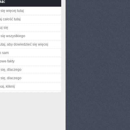
się więcej tutaj
j całość tutaj
uj się
się wszystkiego
utaj, aby dowiedzieć się więcej
o sam
owe fakty
się, dlaczego
się, dlaczego
aj, kliknij