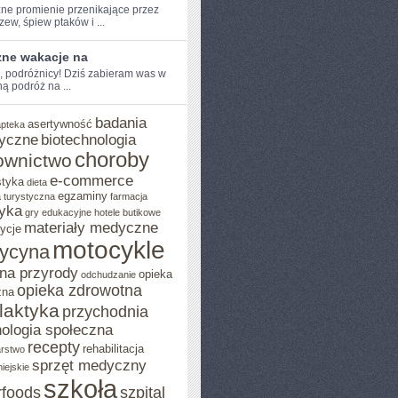
ne promienie⁢ przenikające przez
rzew, ‍śpiew ptaków i ...
zne wakacje na
e, podróżnicy! ‌Dziś zabieram was w
 ‍podróż na ...
badania
asertywność
apteka
yczne
biotechnologia
choroby
ownictwo
e-commerce
styka
dieta
egzaminy
 turystyczna
farmacja
yka
gry edukacyjne
hotele butikowe
materiały medyczne
ycje
motocykle
ycyna
na przyrody
opieka
odchudzanie
opieka zdrowotna
zna
ilaktyka
przychodnia
ologia społeczna
recepty
rehabilitacja
arstwo
sprzęt medyczny
iejskie
szkoła
rfoods
szpital