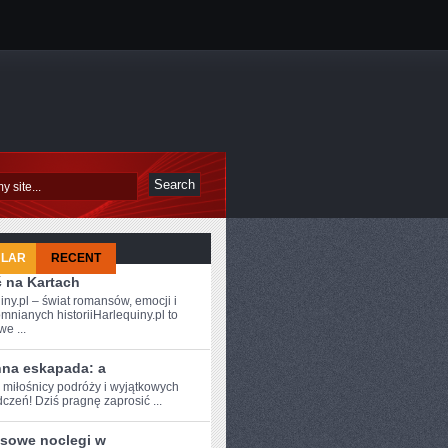
ULAR
RECENT
ć na Kartach
iny.pl – świat romansów, emocji i
mnianych historiiHarlequiny.pl to
e ...
nna eskapada: a
 miłośnicy ⁣podróży i⁣ wyjątkowych
czeń! Dziś ‍pragnę zaprosić ...
sowe noclegi w