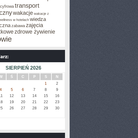
transport
 cyfrowa
iczny
wakacje
wakacje z
wiedza
wellness w hotelach
zajęcia
czna
zabawa
tkowe
zdrowe żywienie
owie
SIERPIEŃ 2026
W
Ś
C
P
S
N
1
2
4
5
6
7
8
9
11
12
13
14
15
16
18
19
20
21
22
23
25
26
27
28
29
30