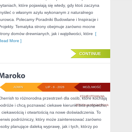
pytaniach, które pojawiają się wtedy, gdy ktoś zaczyna
myśleć o własnym azylu wykonanym z naturalnego
surowca. Polecamy Poradniki Budowlane i Inspiracje i
Projekty. Tematyka strony obejmuje zarówno mocne
strony domów drewnianych, jak i wątpliwości, które
[
Read More ]
CONTINUE
ADMIN
LIP - 6 - 2026
MOŻLIWOŚĆ
MAROKO
KOMENTOWANIA
Cherrish to różnorodna przestrzeń dla osób, które kochają
podróże i chcą poznawać ciekawe kierunki bez pośpiechu,
ZOSTAŁA WYŁĄCZONA
z ciekawością i otwartością na nowe doświadczenia. To
serwis podróżniczy, który może zainteresować zarówno
osoby planujące daleką wyprawę, jak i tych, którzy po