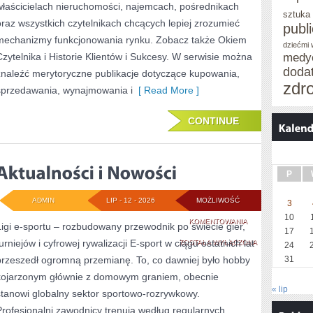
właścicielach nieruchomości, najemcach, pośrednikach
sztuka
oraz wszystkich czytelnikach chcących lepiej zrozumieć
publ
mechanizmy funkcjonowania rynku. Zobacz także Okiem
dziećmi
Czytelnika i Historie Klientów i Sukcesy. W serwisie można
medy
doda
znaleźć merytoryczne publikacje dotyczące kupowania,
zdr
sprzedawania, wynajmowania i
[ Read More ]
CONTINUE
P
ADMIN
LIP - 12 - 2026
MOŻLIWOŚĆ
3
10
AKTUALNOŚCI
KOMENTOWANIA
Ligi e-sportu – rozbudowany przewodnik po świecie gier,
17
urniejów i cyfrowej rywalizacji E-sport w ciągu ostatnich lat
I
ZOSTAŁA WYŁĄCZONA
24
przeszedł ogromną przemianę. To, co dawniej było hobby
31
NOWOŚCI
kojarzonym głównie z domowym graniem, obecnie
« lip
stanowi globalny sektor sportowo-rozrywkowy.
Profesjonalni zawodnicy trenują według regularnych