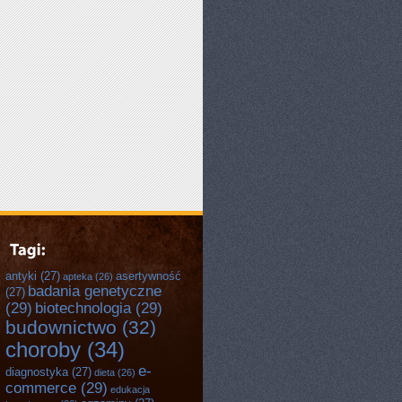
antyki
(27)
asertywność
apteka
(26)
badania genetyczne
(27)
(29)
biotechnologia
(29)
budownictwo
(32)
choroby
(34)
e-
diagnostyka
(27)
dieta
(26)
commerce
(29)
edukacja