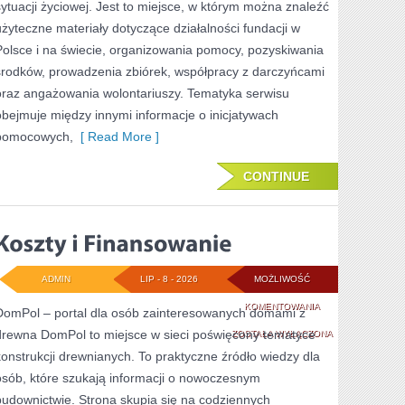
sytuacji życiowej. Jest to miejsce, w którym można znaleźć
użyteczne materiały dotyczące działalności fundacji w
Polsce i na świecie, organizowania pomocy, pozyskiwania
środków, prowadzenia zbiórek, współpracy z darczyńcami
oraz angażowania wolontariuszy. Tematyka serwisu
obejmuje między innymi informacje o inicjatywach
pomocowych,
[ Read More ]
CONTINUE
ADMIN
LIP - 8 - 2026
MOŻLIWOŚĆ
KOSZTY
KOMENTOWANIA
DomPol – portal dla osób zainteresowanych domami z
drewna DomPol to miejsce w sieci poświęcony tematyce
I
ZOSTAŁA WYŁĄCZONA
konstrukcji drewnianych. To praktyczne źródło wiedzy dla
FINANSOWANIE
osób, które szukają informacji o nowoczesnym
budownictwie. Strona skupia się na codziennych