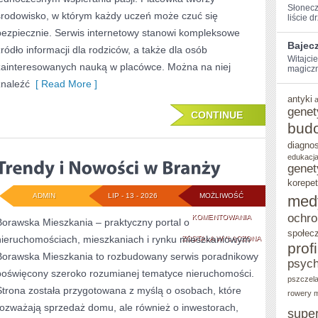
Słonecz
środowisko, w którym każdy uczeń może czuć się
liście d
bezpiecznie. Serwis internetowy stanowi kompleksowe
Bajec
źródło informacji dla rodziców, a także dla osób
Witajci
zainteresowanych nauką w placówce. Można na niej
magiczną
znaleźć
[ Read More ]
antyki
genet
CONTINUE
bud
diagno
edukacja
genet
korepet
ADMIN
LIP - 13 - 2026
MOŻLIWOŚĆ
med
ochro
TRENDY
KOMENTOWANIA
Borawska Mieszkania – praktyczny portal o
społec
nieruchomościach, mieszkaniach i rynku mieszkaniowym
I
ZOSTAŁA WYŁĄCZONA
prof
Borawska Mieszkania to rozbudowany serwis poradnikowy
NOWOŚCI
psych
poświęcony szeroko rozumianej tematyce nieruchomości.
pszczel
W
Strona została przygotowana z myślą o osobach, które
rowery m
BRANŻY
rozważają sprzedaż domu, ale również o inwestorach,
supe