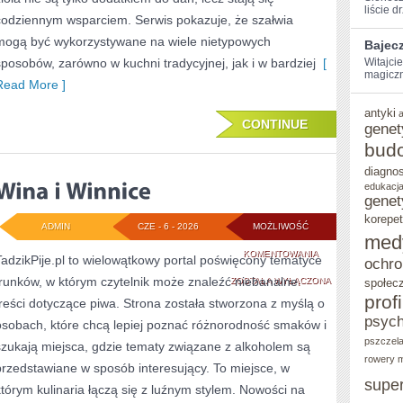
liście d
codziennym wsparciem. Serwis pokazuje, że szałwia
mogą być wykorzystywane na wiele nietypowych
Bajec
sposobów, zarówno w kuchni tradycyjnej, jak i w bardziej
[
Witajci
magiczną
Read More ]
antyki
CONTINUE
genet
bud
diagno
edukacja
genet
korepet
ADMIN
CZE - 6 - 2026
MOŻLIWOŚĆ
med
WINA
KOMENTOWANIA
TadzikPije.pl to wielowątkowy portal poświęcony tematyce
ochro
trunków, w którym czytelnik może znaleźć niebanalne
I
ZOSTAŁA WYŁĄCZONA
społec
prof
treści dotyczące piwa. Strona została stworzona z myślą o
WINNICE
psych
osobach, które chcą lepiej poznać różnorodność smaków i
pszczel
szukają miejsca, gdzie tematy związane z alkoholem są
rowery m
przedstawiane w sposób interesujący. To miejsce, w
supe
którym kulinaria łączą się z luźnym stylem. Nowości na