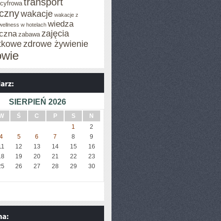
transport
 cyfrowa
iczny
wakacje
wakacje z
wiedza
wellness w hotelach
zajęcia
czna
zabawa
tkowe
zdrowe żywienie
owie
SIERPIEŃ 2026
W
Ś
C
P
S
N
1
2
4
5
6
7
8
9
11
12
13
14
15
16
18
19
20
21
22
23
25
26
27
28
29
30