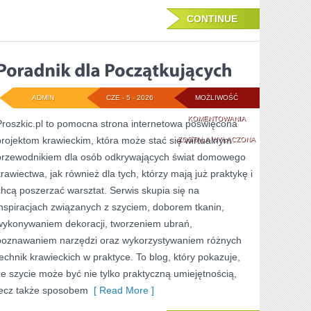
CONTINUE
ADMIN
CZE - 5 - 2026
MOŻLIWOŚĆ
PORADNIK
KOMENTOWANIA
Proszkic.pl to pomocna strona internetowa poświęcona
projektom krawieckim, która może stać się wirtualnym
DLA
ZOSTAŁA WYŁĄCZONA
przewodnikiem dla osób odkrywających świat domowego
POCZĄTKUJĄCYCH
krawiectwa, jak również dla tych, którzy mają już praktykę i
chcą poszerzać warsztat. Serwis skupia się na
inspiracjach związanych z szyciem, doborem tkanin,
wykonywaniem dekoracji, tworzeniem ubrań,
poznawaniem narzędzi oraz wykorzystywaniem różnych
technik krawieckich w praktyce. To blog, który pokazuje,
że szycie może być nie tylko praktyczną umiejętnością,
lecz także sposobem
[ Read More ]