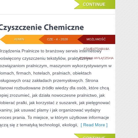
CONTINUE
ADMIN
CZE - 4 - 2026
MOŻLIWOŚĆ
CZYSZCZENIE
KOMENTOWANIA
Urządzenia Pralnicze to branżowy serwis internetowy
poświęcony czyszczeniu tekstyliów, praktycznym
CHEMICZNE
ZOSTAŁA WYŁĄCZONA
rozwiązaniom pralniczym, maszynom wykorzystywanym w
domach, firmach, hotelach, pralniach, obiektach
usługowych oraz zakładach przemysłowych. Strona
stanowi rozbudowane źródło wiedzy dla osób, które chcą
lepiej zrozumieć, jak działa nowoczesne pralnictwo, jak
dobierać pralki, jak korzystać z suszarek, jak pielęgnować
tkaniny, jak usuwać plamy i jak organizować wydajny
proces prania. To miejsce, w którym użytkowe informacje
łączą się z tematyką technologii, ekologii,
[ Read More ]