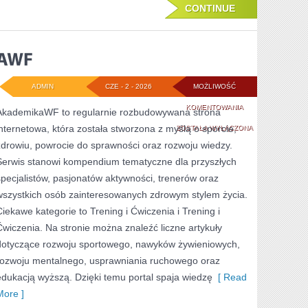
CONTINUE
ADMIN
CZE - 2 - 2026
MOŻLIWOŚĆ
AWF
KOMENTOWANIA
AkademikaWF to regularnie rozbudowywana strona
internetowa, która została stworzona z myślą o sporcie,
ZOSTAŁA WYŁĄCZONA
zdrowiu, powrocie do sprawności oraz rozwoju wiedzy.
Serwis stanowi kompendium tematyczne dla przyszłych
specjalistów, pasjonatów aktywności, trenerów oraz
wszystkich osób zainteresowanych zdrowym stylem życia.
Ciekawe kategorie to Trening i Ćwiczenia i Trening i
Ćwiczenia. Na stronie można znaleźć liczne artykuły
dotyczące rozwoju sportowego, nawyków żywieniowych,
rozwoju mentalnego, usprawniania ruchowego oraz
edukacją wyższą. Dzięki temu portal spaja wiedzę
[ Read
More ]