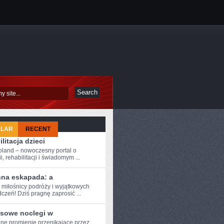
ULAR
RECENT
litacja dzieci
oland – nowoczesny portal o
i, rehabilitacji i świadomym ...
nna eskapada: a
 miłośnicy ⁣podróży i⁣ wyjątkowych
czeń! Dziś ‍pragnę zaprosić ...
sowe noclegi w
ne promienie⁢ przenikające przez