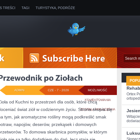
IS TREŚCI
TAGI
TURYSTYKA, PODRÓŻE
POP
Rehabi
ADMIN
CZE - 7 - 2026
MOŻLIWOŚĆ
Ortex P
ortopedi
PRZEWODNIK
KOMENTOWANIA
Zioła od Kuchni to przestrzeń dla osób, które chcą
doceniać świat ziół w codziennym życiu. Strona skupia się
PO
ZOSTAŁA WYŁĄCZONA
Jesie
na tym, jak aromatyczne rośliny mogą podkreślić smak
Witajcie
ZIOŁACH
‌doświad
potraw, napojów, deserów, przekąsek i domowych
przetworów. To domowa skarbnica pomysłów, w którym
Luksu
zioła nie są tylko dodatkiem do dań, lecz stają się
Słonecz