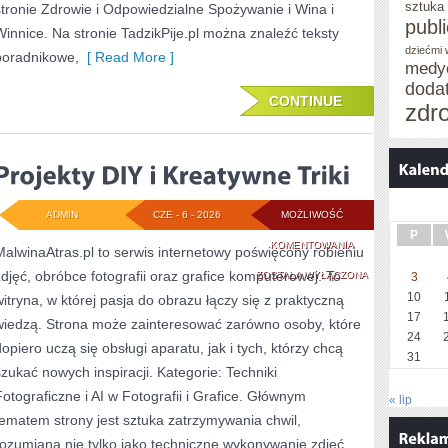
sztuka
stronie Zdrowie i Odpowiedzialne Spożywanie i Wina i
publ
Winnice. Na stronie TadzikPije.pl można znaleźć teksty
dziećmi
poradnikowe,
[ Read More ]
medy
doda
CONTINUE
zdr
ADMIN
CZE - 6 - 2026
MOŻLIWOŚĆ
P
PROJEKTY
KOMENTOWANIA
MalwinaAtras.pl to serwis internetowy poświęcony robieniu
zdjęć, obróbce fotografii oraz grafice komputerowej. To
DIY
ZOSTAŁA WYŁĄCZONA
3
10
witryna, w której pasja do obrazu łączy się z praktyczną
I
17
wiedzą. Strona może zainteresować zarówno osoby, które
KREATYWNE
24
dopiero uczą się obsługi aparatu, jak i tych, którzy chcą
31
TRIKI
szukać nowych inspiracji. Kategorie: Techniki
Fotograficzne i AI w Fotografii i Grafice. Głównym
« lip
tematem strony jest sztuka zatrzymywania chwil,
rozumiana nie tylko jako techniczne wykonywanie zdjęć,