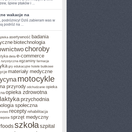
rzew, ‍śpiew ptaków i ...
zne wakacje na
e, podróżnicy! ‌Dziś zabieram was w
 ‍podróż na ...
badania
asertywność
apteka
yczne
biotechnologia
choroby
ownictwo
e-commerce
styka
dieta
egzaminy
 turystyczna
farmacja
yka
gry edukacyjne
hotele butikowe
materiały medyczne
ycje
motocykle
ycyna
na przyrody
opieka
odchudzanie
opieka zdrowotna
zna
ilaktyka
przychodnia
ologia społeczna
recepty
rehabilitacja
arstwo
sprzęt medyczny
iejskie
szkoła
rfoods
szpital