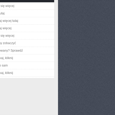
się więcej
utaj
j więcej tutaj
aj więcej
się więcej
by zobaczyć
gowany? Sprawdź
aj, kliknij
o sam
aj, kliknij