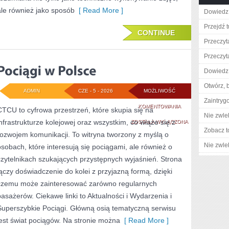
ale również jako sposób
[ Read More ]
Dowiedz 
Przejdź t
CONTINUE
Przeczyta
Przeczyt
Dowiedz 
Otwórz, 
ADMIN
CZE - 5 - 2026
MOŻLIWOŚĆ
Zaintry
POCIĄGI
KOMENTOWANIA
CTCU to cyfrowa przestrzeń, które skupia się na
Nie zwlek
infrastrukturze kolejowej oraz wszystkim, co wiąże się z
W
ZOSTAŁA WYŁĄCZONA
Zobacz t
rozwojem komunikacji. To witryna tworzony z myślą o
POLSCE
Nie zwlek
osobach, które interesują się pociągami, ale również o
czytelnikach szukających przystępnych wyjaśnień. Strona
łączy doświadczenie do kolei z przyjazną formą, dzięki
czemu może zainteresować zarówno regularnych
pasażerów. Ciekawe linki to Aktualności i Wydarzenia i
Superszybkie Pociągi. Główną osią tematyczną serwisu
jest świat pociągów. Na stronie można
[ Read More ]