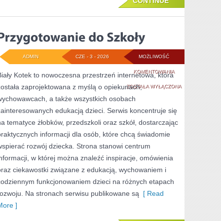
CONTINUE
ADMIN
CZE - 3 - 2026
MOŻLIWOŚĆ
PRZYGOTOWANIE
KOMENTOWANIA
Biały Kotek to nowoczesna przestrzeń internetowa, która
została zaprojektowana z myślą o opiekunach,
DO
ZOSTAŁA WYŁĄCZONA
wychowawcach, a także wszystkich osobach
SZKOŁY
zainteresowanych edukacją dzieci. Serwis koncentruje się
na tematyce żłobków, przedszkoli oraz szkół, dostarczając
praktycznych informacji dla osób, które chcą świadomie
wspierać rozwój dziecka. Strona stanowi centrum
informacji, w której można znaleźć inspiracje, omówienia
oraz ciekawostki związane z edukacją, wychowaniem i
codziennym funkcjonowaniem dzieci na różnych etapach
rozwoju. Na stronach serwisu publikowane są
[ Read
More ]