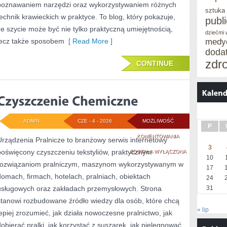
poznawaniem narzędzi oraz wykorzystywaniem różnych
sztuka
technik krawieckich w praktyce. To blog, który pokazuje,
publ
że szycie może być nie tylko praktyczną umiejętnością,
dziećmi
lecz także sposobem
[ Read More ]
medy
doda
zdr
CONTINUE
ADMIN
CZE - 4 - 2026
MOŻLIWOŚĆ
P
CZYSZCZENIE
KOMENTOWANIA
Urządzenia Pralnicze to branżowy serwis internetowy
3
poświęcony czyszczeniu tekstyliów, praktycznym
CHEMICZNE
ZOSTAŁA WYŁĄCZONA
10
rozwiązaniom pralniczym, maszynom wykorzystywanym w
17
domach, firmach, hotelach, pralniach, obiektach
24
usługowych oraz zakładach przemysłowych. Strona
31
stanowi rozbudowane źródło wiedzy dla osób, które chcą
« lip
lepiej zrozumieć, jak działa nowoczesne pralnictwo, jak
dobierać pralki, jak korzystać z suszarek, jak pielęgnować