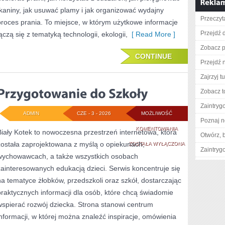
tkaniny, jak usuwać plamy i jak organizować wydajny
Przeczyt
proces prania. To miejsce, w którym użytkowe informacje
Przejdź d
łączą się z tematyką technologii, ekologii,
[ Read More ]
Zobacz p
CONTINUE
Przejdź 
Zajrzyj tu
Zobacz t
Zaintry
ADMIN
CZE - 3 - 2026
MOŻLIWOŚĆ
Poznaj n
PRZYGOTOWANIE
KOMENTOWANIA
Biały Kotek to nowoczesna przestrzeń internetowa, która
Otwórz, 
została zaprojektowana z myślą o opiekunach,
DO
ZOSTAŁA WYŁĄCZONA
Zaintry
wychowawcach, a także wszystkich osobach
SZKOŁY
zainteresowanych edukacją dzieci. Serwis koncentruje się
na tematyce żłobków, przedszkoli oraz szkół, dostarczając
praktycznych informacji dla osób, które chcą świadomie
wspierać rozwój dziecka. Strona stanowi centrum
informacji, w której można znaleźć inspiracje, omówienia