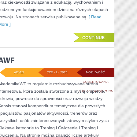
oraz ciekawostki związane z edukacją, wychowaniem i
codziennym funkcjonowaniem dzieci na różnych etapach
rozwoju. Na stronach serwisu publikowane są
[ Read
More ]
CONTINUE
ADMIN
CZE - 2 - 2026
MOŻLIWOŚĆ
AWF
KOMENTOWANIA
AkademikaWF to regularnie rozbudowywana strona
internetowa, która została stworzona z myślą o sporcie,
ZOSTAŁA WYŁĄCZONA
zdrowiu, powrocie do sprawności oraz rozwoju wiedzy.
Serwis stanowi kompendium tematyczne dla przyszłych
specjalistów, pasjonatów aktywności, trenerów oraz
wszystkich osób zainteresowanych zdrowym stylem życia.
Ciekawe kategorie to Trening i Ćwiczenia i Trening i
Ćwiczenia. Na stronie można znaleźć liczne artykuły