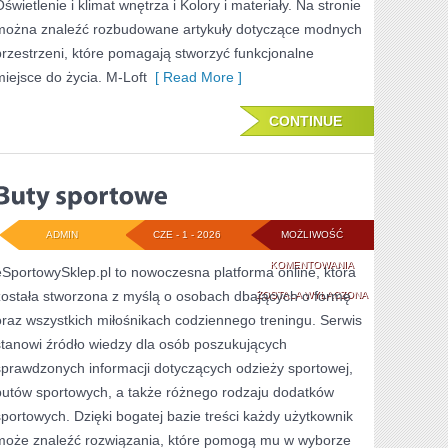
Oświetlenie i klimat wnętrza i Kolory i materiały. Na stronie
można znaleźć rozbudowane artykuły dotyczące modnych
przestrzeni, które pomagają stworzyć funkcjonalne
miejsce do życia. M-Loft
[ Read More ]
CONTINUE
ADMIN
CZE - 1 - 2026
MOŻLIWOŚĆ
BUTY
KOMENTOWANIA
eSportowySklep.pl to nowoczesna platforma online, która
została stworzona z myślą o osobach dbających o formę
SPORTOWE
ZOSTAŁA WYŁĄCZONA
oraz wszystkich miłośnikach codziennego treningu. Serwis
stanowi źródło wiedzy dla osób poszukujących
sprawdzonych informacji dotyczących odzieży sportowej,
butów sportowych, a także różnego rodzaju dodatków
sportowych. Dzięki bogatej bazie treści każdy użytkownik
może znaleźć rozwiązania, które pomogą mu w wyborze