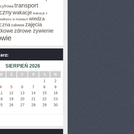
transport
 cyfrowa
iczny
wakacje
wakacje z
wiedza
wellness w hotelach
zajęcia
czna
zabawa
tkowe
zdrowe żywienie
owie
SIERPIEŃ 2026
W
Ś
C
P
S
N
1
2
4
5
6
7
8
9
11
12
13
14
15
16
18
19
20
21
22
23
25
26
27
28
29
30