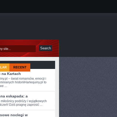
ULAR
RECENT
ć na Kartach
iny.pl – świat romansów, emocji i
mnianych historiiHarlequiny.pl to
e ...
nna eskapada: a
 miłośnicy ⁣podróży i⁣ wyjątkowych
czeń! Dziś ‍pragnę zaprosić ...
sowe noclegi w