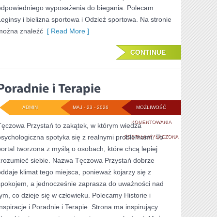
odpowiedniego wyposażenia do biegania. Polecam
Leginsy i bielizna sportowa i Odzież sportowa. Na stronie
można znaleźć
[ Read More ]
CONTINUE
ADMIN
MAJ - 23 - 2026
MOŻLIWOŚĆ
PORADNIE
KOMENTOWANIA
Tęczowa Przystań to zakątek, w którym wiedza
psychologiczna spotyka się z realnymi problemami. To
I
ZOSTAŁA WYŁĄCZONA
portal tworzona z myślą o osobach, które chcą lepiej
TERAPIE
zrozumieć siebie. Nazwa Tęczowa Przystań dobrze
oddaje klimat tego miejsca, ponieważ kojarzy się z
spokojem, a jednocześnie zaprasza do uważności nad
tym, co dzieje się w człowieku. Polecamy Historie i
Inspiracje i Poradnie i Terapie. Strona ma inspirujący