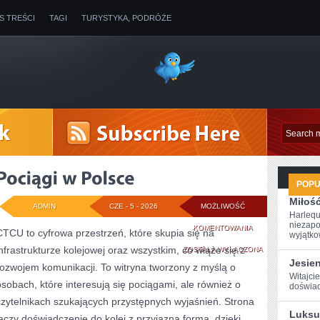
IS TREŚCI
TAGI
TURYSTYKA, PODRÓŻE
POP
Miłoś
ADMIN
CZE - 5 - 2026
MOŻLIWOŚĆ
Harlequ
niezapo
POCIĄGI
KOMENTOWANIA
CTCU to cyfrowa przestrzeń, które skupia się na
wyjątkow
infrastrukturze kolejowej oraz wszystkim, co wiąże się z
W
ZOSTAŁA WYŁĄCZONA
Jesie
rozwojem komunikacji. To witryna tworzony z myślą o
POLSCE
Witajcie
osobach, które interesują się pociągami, ale również o
‌doświad
czytelnikach szukających przystępnych wyjaśnień. Strona
Luksu
łączy doświadczenie do kolei z przyjazną formą, dzięki