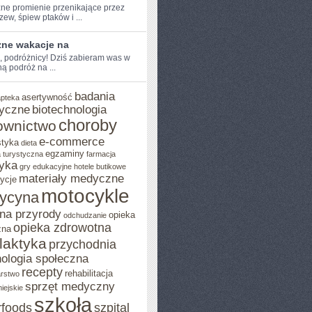
ne promienie⁢ przenikające przez
rzew, ‍śpiew ptaków i ...
zne wakacje na
e, podróżnicy! ‌Dziś zabieram was w
 ‍podróż na ...
badania
asertywność
apteka
yczne
biotechnologia
choroby
ownictwo
e-commerce
styka
dieta
egzaminy
 turystyczna
farmacja
yka
gry edukacyjne
hotele butikowe
materiały medyczne
ycje
motocykle
ycyna
na przyrody
opieka
odchudzanie
opieka zdrowotna
zna
ilaktyka
przychodnia
ologia społeczna
recepty
rehabilitacja
arstwo
sprzęt medyczny
iejskie
szkoła
rfoods
szpital