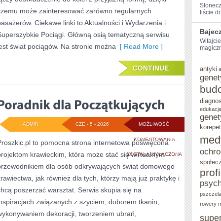
Słonecz
czemu może zainteresować zarówno regularnych
liście d
pasażerów. Ciekawe linki to Aktualności i Wydarzenia i
Bajec
Superszybkie Pociągi. Główną osią tematyczną serwisu
Witajci
jest świat pociągów. Na stronie można
[ Read More ]
magiczną
CONTINUE
antyki
genet
bud
diagno
edukacja
genet
ADMIN
CZE - 5 - 2026
MOŻLIWOŚĆ
korepet
med
PORADNIK
KOMENTOWANIA
Proszkic.pl to pomocna strona internetowa poświęcona
ochro
projektom krawieckim, która może stać się wirtualnym
DLA
ZOSTAŁA WYŁĄCZONA
społec
przewodnikiem dla osób odkrywających świat domowego
POCZĄTKUJĄCYCH
prof
krawiectwa, jak również dla tych, którzy mają już praktykę i
psych
chcą poszerzać warsztat. Serwis skupia się na
pszczel
inspiracjach związanych z szyciem, doborem tkanin,
rowery m
wykonywaniem dekoracji, tworzeniem ubrań,
supe