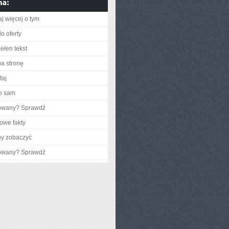
aj więcej o tym
o oferty
ełen tekst
na stronę
taj
o sam
gowany? Sprawdź
owe fakty
by zobaczyć
gowany? Sprawdź