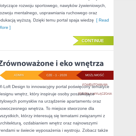
dotyczące rozwoju sportowego, nawyków żywieniowych,
rozwoju mentalnego, usprawniania ruchowego oraz
edukacją wyższą. Dzięki temu portal spaja wiedzę
[ Read
More ]
CONTINUE
ADMIN
CZE - 1 - 2026
MOŻLIWOŚĆ
ZRÓWNOWAŻONE
KOMENTOWANIA
M-Loft Design to innowacyjny portal poświęcony tematyce
designu wnętrz, który inspiruje osoby poszukujące
I
ZOSTAŁA WYŁĄCZONA
stylowych pomysłów na urządzenie apartamentu oraz
EKO
nowoczesnego wnętrza. To miejsce stworzone dla
WNĘTRZA
wszystkich, którzy interesują się tematami związanymi z
architekturą, ozdabianiem wnętrz oraz najnowszymi
trendami w świecie wyposażenia i wystroju. Zobacz także