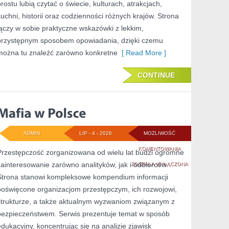
prostu lubią czytać o świecie, kulturach, atrakcjach,
kuchni, historii oraz codzienności różnych krajów. Strona
łączy w sobie praktyczne wskazówki z lekkim,
przystępnym sposobem opowiadania, dzięki czemu
można tu znaleźć zarówno konkretne
[ Read More ]
CONTINUE
ADMIN
LIP - 4 - 2026
MOŻLIWOŚĆ
MAFIA
KOMENTOWANIA
Przestępczość zorganizowana od wielu lat budzi ogromne
zainteresowanie zarówno analityków, jak i odbiorców.
W
ZOSTAŁA WYŁĄCZONA
Strona stanowi kompleksowe kompendium informacji
POLSCE
poświęcone organizacjom przestępczym, ich rozwojowi,
strukturze, a także aktualnym wyzwaniom związanym z
bezpieczeństwem. Serwis prezentuje temat w sposób
edukacyjny, koncentrując się na analizie zjawisk