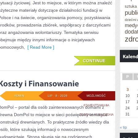
sytuacji życiowej. Jest to miejsce, w którym można znaleźć
sztuka
użyteczne materiały dotyczące działalności fundacji w
publ
Polsce i na świecie, organizowania pomocy, pozyskiwania
dziećmi
środków, prowadzenia zbiórek, współpracy z darczyńcami
medy
doda
oraz angażowania wolontariuszy. Tematyka serwisu
zdr
obejmuje między innymi informacje o inicjatywach
pomocowych,
[ Read More ]
CONTINUE
P
3
10
ADMIN
LIP - 8 - 2026
MOŻLIWOŚĆ
17
KOSZTY
KOMENTOWANIA
DomPol – portal dla osób zainteresowanych domami z
24
drewna DomPol to miejsce w sieci poświęcony tematyce
I
31
ZOSTAŁA WYŁĄCZONA
konstrukcji drewnianych. To praktyczne źródło wiedzy dla
FINANSOWANIE
« lip
osób, które szukają informacji o nowoczesnym
budownictwie. Strona skupia się na codziennych