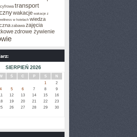
transport
 cyfrowa
iczny
wakacje
wakacje z
wiedza
wellness w hotelach
zajęcia
czna
zabawa
tkowe
zdrowe żywienie
owie
SIERPIEŃ 2026
W
Ś
C
P
S
N
1
2
4
5
6
7
8
9
11
12
13
14
15
16
18
19
20
21
22
23
25
26
27
28
29
30