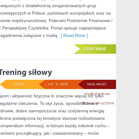
związanych z działalnością zorganizowanych grup
przestępczych w Polsce, państwach europejskich oraz na
arenie międzynarodowej. Polecam Podziemie Finansowe i
Z Perspektywy Czytelnika. Portal opisuje najważniejsze
zagadnienia związane z mafią,
[ Read More ]
CONTINUE
ADMIN
LIP - 3 - 2026
MOŻLIWOŚĆ
TRENING
KOMENTOWANIA
Sport i aktywność fizyczna to znacznie więcej niż tylko
regularne ćwiczenia. To styl życia, sposób dbania o
SIŁOWY
ZOSTAŁA WYŁĄCZONA
zdrowie, dobre samopoczucie oraz codzienną energię.
Strona poświęcona tej tematyce stanowi rozbudowane
kompendium informacji, w którym każdy miłośnik ruchu –
zarówno początkujący, jak i zaawansowany – może