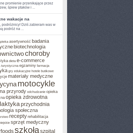
ne promienie⁢ przenikające przez
rzew, ‍śpiew ptaków i ...
zne wakacje na
e, podróżnicy! ‌Dziś zabieram was w
 ‍podróż na ...
badania
asertywność
apteka
yczne
biotechnologia
choroby
ownictwo
e-commerce
styka
dieta
egzaminy
 turystyczna
farmacja
yka
gry edukacyjne
hotele butikowe
materiały medyczne
ycje
motocykle
ycyna
na przyrody
opieka
odchudzanie
opieka zdrowotna
zna
ilaktyka
przychodnia
ologia społeczna
recepty
rehabilitacja
arstwo
sprzęt medyczny
iejskie
szkoła
rfoods
szpital