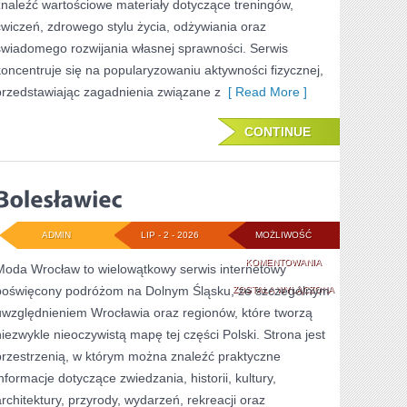
znaleźć wartościowe materiały dotyczące treningów,
ćwiczeń, zdrowego stylu życia, odżywiania oraz
świadomego rozwijania własnej sprawności. Serwis
koncentruje się na popularyzowaniu aktywności fizycznej,
przedstawiając zagadnienia związane z
[ Read More ]
CONTINUE
ADMIN
LIP - 2 - 2026
MOŻLIWOŚĆ
BOLESŁAWIEC
KOMENTOWANIA
Moda Wrocław to wielowątkowy serwis internetowy
poświęcony podróżom na Dolnym Śląsku, ze szczególnym
ZOSTAŁA WYŁĄCZONA
uwzględnieniem Wrocławia oraz regionów, które tworzą
niezwykle nieoczywistą mapę tej części Polski. Strona jest
przestrzenią, w którym można znaleźć praktyczne
informacje dotyczące zwiedzania, historii, kultury,
architektury, przyrody, wydarzeń, rekreacji oraz