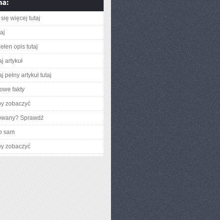
się więcej tutaj
taj
ełen opis tutaj
j artykuł
j pełny artykuł tutaj
owe fakty
by zobaczyć
gowany? Sprawdź
o sam
by zobaczyć