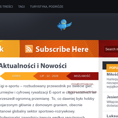
IS TREŚCI
TAGI
TURYSTYKA, PODRÓŻE
POP
Miłoś
ADMIN
LIP - 12 - 2026
MOŻLIWOŚĆ
Harlequ
niezapo
AKTUALNOŚCI
KOMENTOWANIA
Ligi e-sportu – rozbudowany przewodnik po świecie gier,
wyjątkow
urniejów i cyfrowej rywalizacji E-sport w ciągu ostatnich lat
I
ZOSTAŁA WYŁĄCZONA
Jesie
przeszedł ogromną przemianę. To, co dawniej było hobby
NOWOŚCI
Witajcie
kojarzonym głównie z domowym graniem, obecnie
‌doświad
stanowi globalny sektor sportowo-rozrywkowy.
Luksu
Profesjonalni zawodnicy trenują według regularnych