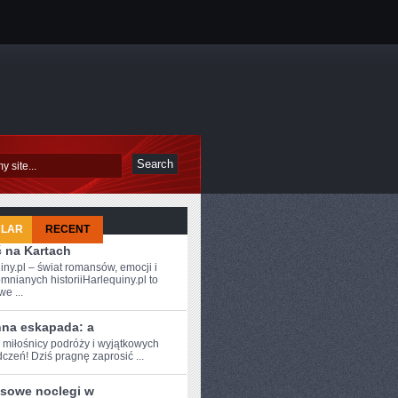
ULAR
RECENT
ć na Kartach
iny.pl – świat romansów, emocji i
mnianych historiiHarlequiny.pl to
e ...
nna eskapada: a
 miłośnicy ⁣podróży i⁣ wyjątkowych
czeń! Dziś ‍pragnę zaprosić ...
sowe noclegi w