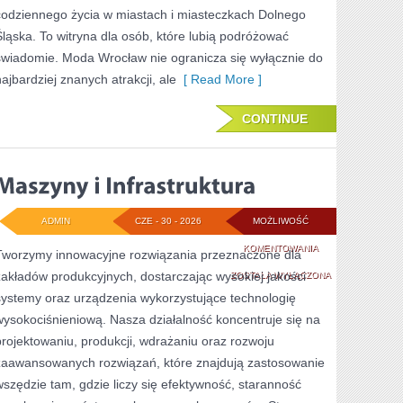
codziennego życia w miastach i miasteczkach Dolnego
Śląska. To witryna dla osób, które lubią podróżować
świadomie. Moda Wrocław nie ogranicza się wyłącznie do
najbardziej znanych atrakcji, ale
[ Read More ]
CONTINUE
ADMIN
CZE - 30 - 2026
MOŻLIWOŚĆ
MASZYNY
KOMENTOWANIA
Tworzymy innowacyjne rozwiązania przeznaczone dla
zakładów produkcyjnych, dostarczając wysokiej jakości
I
ZOSTAŁA WYŁĄCZONA
systemy oraz urządzenia wykorzystujące technologię
INFRASTRUKTURA
wysokociśnieniową. Nasza działalność koncentruje się na
projektowaniu, produkcji, wdrażaniu oraz rozwoju
zaawansowanych rozwiązań, które znajdują zastosowanie
wszędzie tam, gdzie liczy się efektywność, staranność