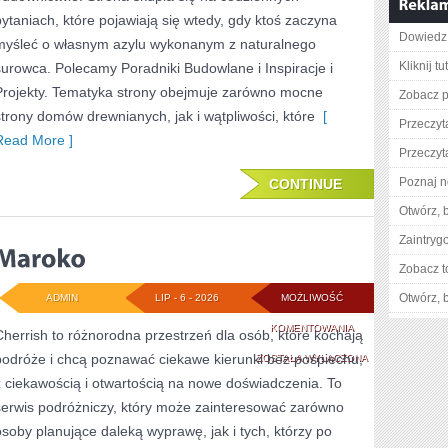
pytaniach, które pojawiają się wtedy, gdy ktoś zaczyna
Dowiedz 
myśleć o własnym azylu wykonanym z naturalnego
Kliknij tu
surowca. Polecamy Poradniki Budowlane i Inspiracje i
Projekty. Tematyka strony obejmuje zarówno mocne
Zobacz p
strony domów drewnianych, jak i wątpliwości, które
[
Przeczyta
Read More ]
Przeczyta
Poznaj n
CONTINUE
Otwórz, 
Zaintry
Zobacz t
Otwórz, 
ADMIN
LIP - 6 - 2026
MOŻLIWOŚĆ
MAROKO
KOMENTOWANIA
Cherrish to różnorodna przestrzeń dla osób, które kochają
podróże i chcą poznawać ciekawe kierunki bez pośpiechu,
ZOSTAŁA WYŁĄCZONA
z ciekawością i otwartością na nowe doświadczenia. To
serwis podróżniczy, który może zainteresować zarówno
osoby planujące daleką wyprawę, jak i tych, którzy po