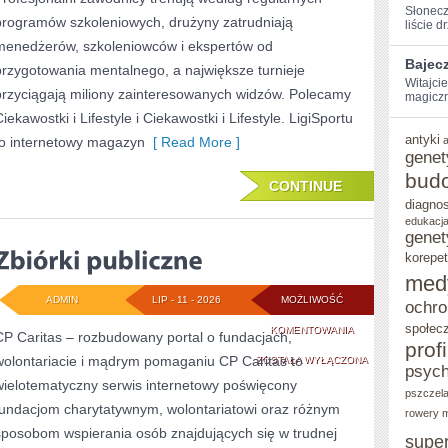
Słonecz
programów szkoleniowych, drużyny zatrudniają
liście d
menedżerów, szkoleniowców i ekspertów od
Bajec
przygotowania mentalnego, a największe turnieje
Witajci
przyciągają miliony zainteresowanych widzów. Polecamy
magiczną
iekawostki i Lifestyle i Ciekawostki i Lifestyle. LigiSportu
antyki
to internetowy magazyn
[ Read More ]
genet
bud
CONTINUE
diagno
edukacja
genet
korepet
med
ADMIN
LIP - 11 - 2026
MOŻLIWOŚĆ
ochro
społec
ZBIÓRKI
KOMENTOWANIA
CP Caritas – rozbudowany portal o fundacjach,
prof
wolontariacie i mądrym pomaganiu CP Caritas to
PUBLICZNE
ZOSTAŁA WYŁĄCZONA
psych
wielotematyczny serwis internetowy poświęcony
pszczel
fundacjom charytatywnym, wolontariatowi oraz różnym
rowery m
sposobom wspierania osób znajdujących się w trudnej
supe