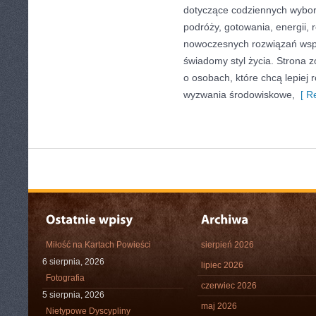
dotyczące codziennych wybo
podróży, gotowania, energii, r
nowoczesnych rozwiązań wspi
świadomy styl życia. Strona 
o osobach, które chcą lepiej
wyzwania środowiskowe,
[ Re
Miłość na Kartach Powieści
sierpień 2026
6 sierpnia, 2026
lipiec 2026
Fotografia
czerwiec 2026
5 sierpnia, 2026
maj 2026
Nietypowe Dyscypliny