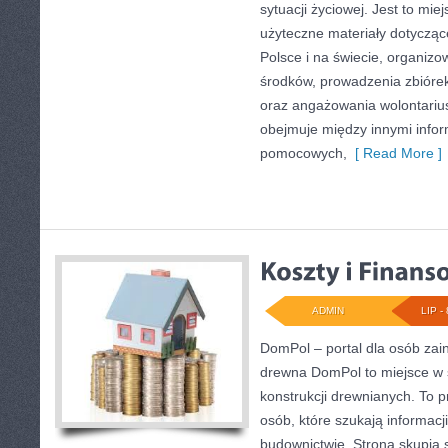
sytuacji życiowej. Jest to mi
użyteczne materiały dotyczące
Polsce i na świecie, organiz
środków, prowadzenia zbióre
oraz angażowania wolontariu
obejmuje między innymi infor
pomocowych,
[ Read More ]
ADMIN
LIP - 
DomPol – portal dla osób za
drewna DomPol to miejsce w 
konstrukcji drewnianych. To p
osób, które szukają informac
budownictwie. Strona skupia 