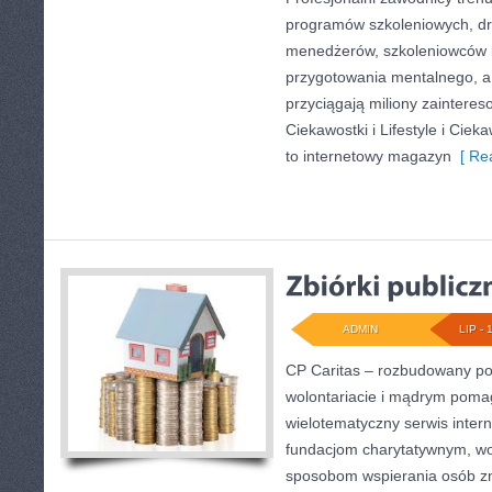
programów szkoleniowych, dr
menedżerów, szkoleniowców 
przygotowania mentalnego, a 
przyciągają miliony zainter
Ciekawostki i Lifestyle i Cieka
to internetowy magazyn
[ Rea
ADMIN
LIP - 
CP Caritas – rozbudowany por
wolontariacie i mądrym poma
wielotematyczny serwis inte
fundacjom charytatywnym, wo
sposobom wspierania osób zn