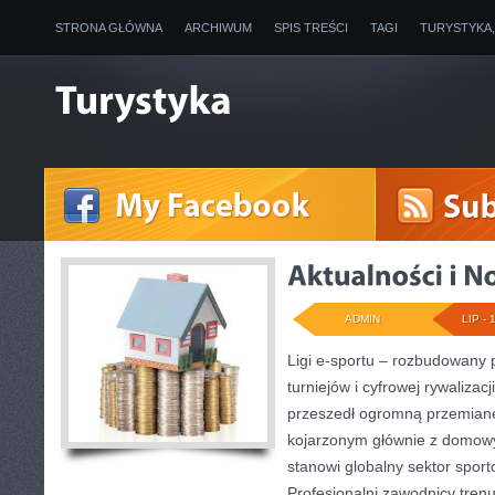
STRONA GŁÓWNA
ARCHIWUM
SPIS TREŚCI
TAGI
TURYSTYKA
ADMIN
LIP - 
Ligi e-sportu – rozbudowany 
turniejów i cyfrowej rywalizacj
przeszedł ogromną przemianę
kojarzonym głównie z domow
stanowi globalny sektor spor
Profesjonalni zawodnicy tren