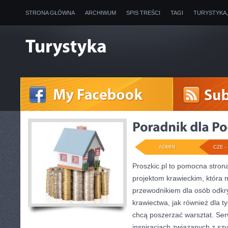
STRONA GŁÓWNA
ARCHIWUM
SPIS TREŚCI
TAGI
TURYSTYKA
ADMIN
CZE - 
Proszkic.pl to pomocna stron
projektom krawieckim, która 
przewodnikiem dla osób odk
krawiectwa, jak również dla ty
chcą poszerzać warsztat. Ser
inspiracjach związanych z sz