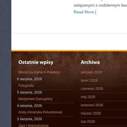
związanymi z codziennym be
Read More ]
Miłość na Kartach Powieści
sierpień 2026
6 sierpnia, 2026
lipiec 2026
Fotografia
czerwiec 2026
5 sierpnia, 2026
maj 2026
Nietypowe Dyscypliny
kwiecień 2026
4 sierpnia, 2026
Andy (Ameryka Południowa)
marzec 2026
3 sierpnia, 2026
luty 2026
Jazz i Improwizacja