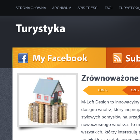
STRONA GŁÓWNA
ARCHIWUM
SPIS TREŚCI
TAGI
TURYSTYKA
ADMIN
CZE - 
M-Loft Design to innowacyjny
designu wnętrz, który inspiru
stylowych pomysłów na urząd
nowoczesnego wnętrza. To mi
wszystkich, którzy interesują
architekturą, ozdabianiem wn