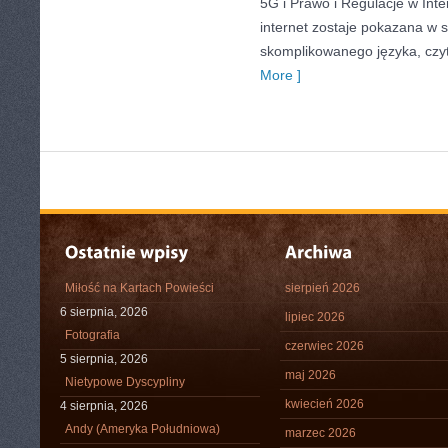
5G i Prawo i Regulacje w Inte
internet zostaje pokazana w 
skomplikowanego języka, czy
More ]
Miłość na Kartach Powieści
sierpień 2026
6 sierpnia, 2026
lipiec 2026
Fotografia
czerwiec 2026
5 sierpnia, 2026
maj 2026
Nietypowe Dyscypliny
kwiecień 2026
4 sierpnia, 2026
Andy (Ameryka Południowa)
marzec 2026