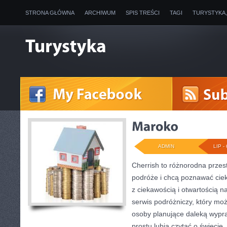
STRONA GŁÓWNA
ARCHIWUM
SPIS TREŚCI
TAGI
TURYSTYKA
ADMIN
LIP - 
Cherrish to różnorodna przest
podróże i chcą poznawać ciek
z ciekawością i otwartością 
serwis podróżniczy, który m
osoby planujące daleką wypraw
prostu lubią czytać o świecie,