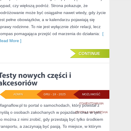
wypad, czy większą podróż. Strona pokazuje, że
podróżowanie może być osiągalne nawet wtedy, gdy życie
jest pełne obowiązków, a w kalendarzu pojawiają się
sprawy rodzinne. To nie jest wyłącznie zbiór relacji, lecz
kompas pomagająca przejść od marzenia do działania:
[
Read More ]
CONTINUE
ADMIN
GRU - 19 - 2025
MOŻLIWOŚĆ
TESTY
KOMENTOWANIA
Magnaflow.pl to portal o samochodach, który powstał z
myślą o osobach zakochanych w pojazdach oraz w tym,
NOWYCH
ZOSTAŁA WYŁĄCZONA
co można z nimi zrobić, gdy przestają być tylko środkiem
CZĘŚCI
transportu, a zaczynają być pasją. To miejsce, w którym
I