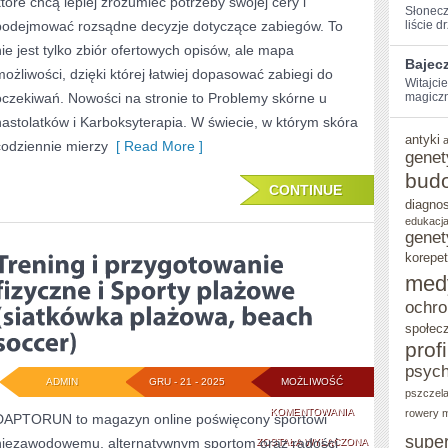
które chcą lepiej zrozumieć potrzeby swojej cery i
Słonecz
MĘŻCZYZN
podejmować rozsądne decyzje dotyczące zabiegów. To
liście d
I
nie jest tylko zbiór ofertowych opisów, ale mapa
Bajec
możliwości, dzięki której łatwiej dopasować zabiegi do
PYTANIA
Witajci
oczekiwań. Nowości na stronie to Problemy skórne u
magiczną
OD
nastolatków i Karboksyterapia. W świecie, w którym skóra
CZYTELNIKÓW
antyki
codziennie mierzy
[ Read More ]
genet
bud
CONTINUE
diagno
edukacja
genet
korepet
med
ochro
społec
prof
psych
ADMIN
GRU - 21 - 2025
MOŻLIWOŚĆ
pszczel
TRENING
KOMENTOWANIA
rowery m
DAPTORUN to magazyn online poświęcony sportowi
supe
niezawodowemu, alternatywnym sportom oraz radości
I
ZOSTAŁA WYŁĄCZONA