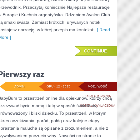
Z
przewodnik. Przeczytaj koniecznie Najlepsze restauracje
w Europie i Kuchnia argentyńska. Rdzeniem Avalon Club
WYRÓŻNIENIEM
są smaki świata. Zamiast krótkich, urywanych notek
MICHELIN
dostajesz narrację, w której przepis ma kontekst:
[ Read
More ]
CONTINUE
ADMIN
GRU - 12 - 2025
MOŻLIWOŚĆ
PIERWSZY
KOMENTOWANIA
BabyBum to przestrzeń online dla opiekunów, którzy chcą
przeżywać bycie mamą i tatą w sposób świadomy,
RAZ
ZOSTAŁA WYŁĄCZONA
zrównoważony i bliski dziecku. To przestrzeń, w którym
okres oczekiwania, poród, połóg oraz kolejne etapy
dorastania malucha są opisane z zrozumieniem, a nie z
wywoływaniem poczucia winy. Nowości na stronie to: