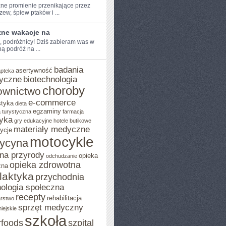
ne promienie⁢ przenikające przez
rzew, ‍śpiew ptaków i ...
zne wakacje na
e, podróżnicy! ‌Dziś zabieram was w
 ‍podróż na ...
badania
asertywność
apteka
yczne
biotechnologia
choroby
ownictwo
e-commerce
styka
dieta
egzaminy
 turystyczna
farmacja
yka
gry edukacyjne
hotele butikowe
materiały medyczne
ycje
motocykle
ycyna
na przyrody
opieka
odchudzanie
opieka zdrowotna
zna
ilaktyka
przychodnia
ologia społeczna
recepty
rehabilitacja
arstwo
sprzęt medyczny
iejskie
szkoła
rfoods
szpital