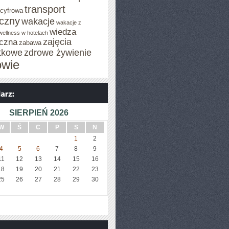
transport
 cyfrowa
iczny
wakacje
wakacje z
wiedza
wellness w hotelach
zajęcia
czna
zabawa
tkowe
zdrowe żywienie
owie
SIERPIEŃ 2026
W
Ś
C
P
S
N
1
2
4
5
6
7
8
9
11
12
13
14
15
16
18
19
20
21
22
23
25
26
27
28
29
30