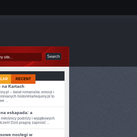
ULAR
RECENT
ć na Kartach
iny.pl – świat romansów, emocji i
mnianych historiiHarlequiny.pl to
e ...
nna eskapada: a
 miłośnicy ⁣podróży i⁣ wyjątkowych
czeń! Dziś ‍pragnę zaprosić ...
sowe noclegi w