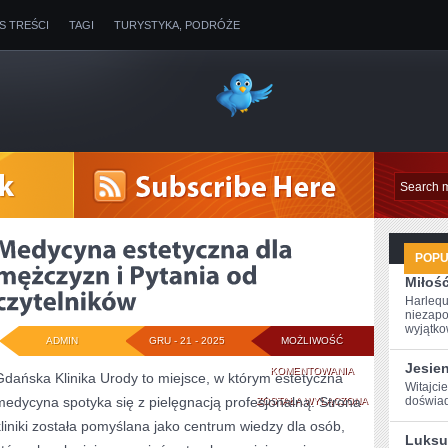
IS TREŚCI
TAGI
TURYSTYKA, PODRÓŻE
POP
Miłoś
Harlequ
niezapo
wyjątkow
ADMIN
GRU - 21 - 2025
MOŻLIWOŚĆ
Jesie
MEDYCYNA
KOMENTOWANIA
Gdańska Klinika Urody to miejsce, w którym estetyczna
Witajcie
medycyna spotyka się z pielęgnacją profesjonalną. Strona
ESTETYCZNA
‌doświad
ZOSTAŁA WYŁĄCZONA
kliniki została pomyślana jako centrum wiedzy dla osób,
DLA
Luksu