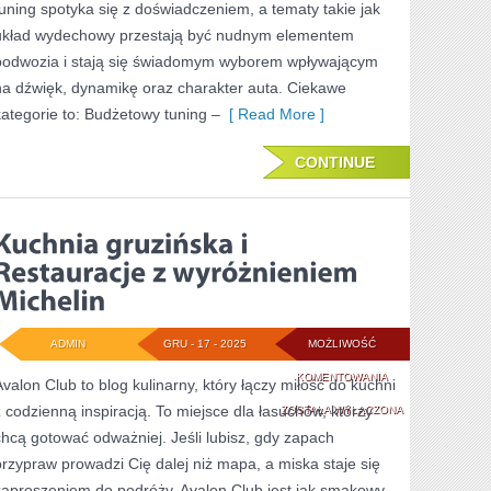
tuning spotyka się z doświadczeniem, a tematy takie jak
AKCESORIÓW
układ wydechowy przestają być nudnym elementem
podwozia i stają się świadomym wyborem wpływającym
na dźwięk, dynamikę oraz charakter auta. Ciekawe
kategorie to: Budżetowy tuning –
[ Read More ]
CONTINUE
ADMIN
GRU - 17 - 2025
MOŻLIWOŚĆ
KUCHNIA
KOMENTOWANIA
Avalon Club to blog kulinarny, który łączy miłość do kuchni
z codzienną inspiracją. To miejsce dla łasuchów, którzy
GRUZIŃSKA
ZOSTAŁA WYŁĄCZONA
chcą gotować odważniej. Jeśli lubisz, gdy zapach
I
przypraw prowadzi Cię dalej niż mapa, a miska staje się
RESTAURACJE
zaproszeniem do podróży, Avalon Club jest jak smakowy