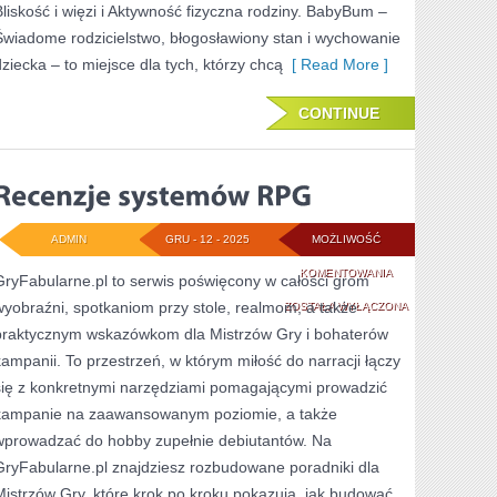
Bliskość i więzi i Aktywność fizyczna rodziny. BabyBum –
Świadome rodzicielstwo, błogosławiony stan i wychowanie
dziecka – to miejsce dla tych, którzy chcą
[ Read More ]
CONTINUE
ADMIN
GRU - 12 - 2025
MOŻLIWOŚĆ
RECENZJE
KOMENTOWANIA
GryFabularne.pl to serwis poświęcony w całości grom
wyobraźni, spotkaniom przy stole, realmom, a także
SYSTEMÓW
ZOSTAŁA WYŁĄCZONA
praktycznym wskazówkom dla Mistrzów Gry i bohaterów
RPG
kampanii. To przestrzeń, w którym miłość do narracji łączy
się z konkretnymi narzędziami pomagającymi prowadzić
kampanie na zaawansowanym poziomie, a także
wprowadzać do hobby zupełnie debiutantów. Na
GryFabularne.pl znajdziesz rozbudowane poradniki dla
Mistrzów Gry, które krok po kroku pokazują, jak budować