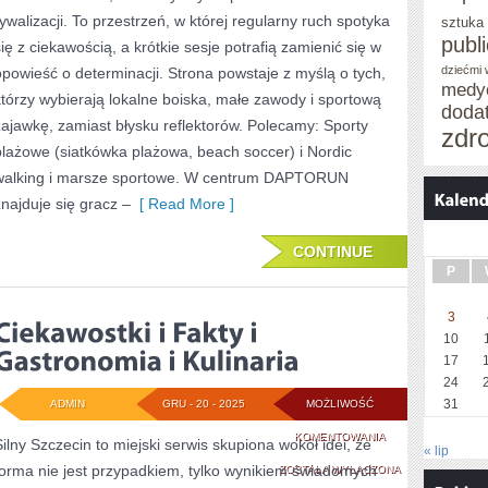
rywalizacji. To przestrzeń, w której regularny ruch spotyka
sztuka
PRZYGOTOWANIE
publ
się z ciekawością, a krótkie sesje potrafią zamienić się w
FIZYCZNE
dziećmi
opowieść o determinacji. Strona powstaje z myślą o tych,
medy
I
którzy wybierają lokalne boiska, małe zawody i sportową
doda
zajawkę, zamiast błysku reflektorów. Polecamy: Sporty
SPORTY
zdr
plażowe (siatkówka plażowa, beach soccer) i Nordic
PLAŻOWE
walking i marsze sportowe. W centrum DAPTORUN
(SIATKÓWKA
znajduje się gracz –
[ Read More ]
PLAŻOWA,
CONTINUE
BEACH
P
SOCCER)
3
10
17
24
31
ADMIN
GRU - 20 - 2025
MOŻLIWOŚĆ
CIEKAWOSTKI
KOMENTOWANIA
Silny Szczecin to miejski serwis skupiona wokół idei, że
« lip
forma nie jest przypadkiem, tylko wynikiem świadomych
I
ZOSTAŁA WYŁĄCZONA