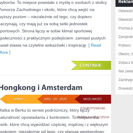
wyborów. To miejsce powstało z myślą o osobach z stolicy
FAKTY
Pomorza Zachodniego i okolic, które chcą wejść na
Odwiedź 
I
wyższy poziom – niezależnie od tego, czy dopiero
Odwiedź 
GASTRONOMIA
zaczynają, czy mają już za sobą setki jednostek
Poznaj p
sportowych. Strona łączy w sobie klimat sportowej
I
Zarejestr
społeczności z praktycznym podejściem: zamiast pustych
KULINARIA
haseł stawia na czytelne wskazówki i inspirację
[ Read
Pobierz
More ]
Otwórz, 
Zobacz t
CONTINUE
Nie zwlek
Zaintry
Dowiedz 
ADMIN
GRU - 20 - 2025
MOŻLIWOŚĆ
HONGKONG
KOMENTOWANIA
Matka w Berku to serwis podróżniczy, który łączy
naturalność opowiadania z konkretem. To miejsce dla
I
ZOSTAŁA WYŁĄCZONA
osób, które chcą wyjeżdżać częściej, mądrzej i z większym
AMSTERDAM
spokojem, niezależnie od tego, czy planują weekendowy