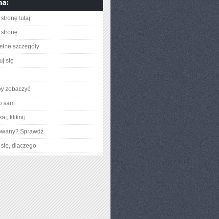
stronę tutaj
stronę
ełne szczegóły
uj się
by zobaczyć
o sam
aj, kliknij
gowany? Sprawdź
się, dlaczego