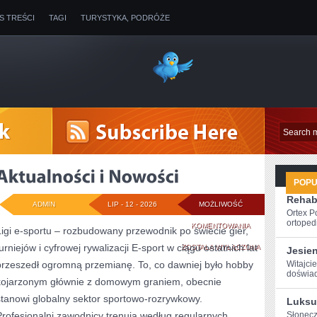
IS TREŚCI
TAGI
TURYSTYKA, PODRÓŻE
POP
Rehabi
ADMIN
LIP - 12 - 2026
MOŻLIWOŚĆ
Ortex P
ortopedi
AKTUALNOŚCI
KOMENTOWANIA
Ligi e-sportu – rozbudowany przewodnik po świecie gier,
urniejów i cyfrowej rywalizacji E-sport w ciągu ostatnich lat
I
ZOSTAŁA WYŁĄCZONA
Jesie
przeszedł ogromną przemianę. To, co dawniej było hobby
Witajcie
NOWOŚCI
‌doświad
kojarzonym głównie z domowym graniem, obecnie
stanowi globalny sektor sportowo-rozrywkowy.
Luksu
Profesjonalni zawodnicy trenują według regularnych
Słonecz