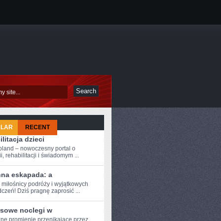
ULAR
RECENT
litacja dzieci
oland – nowoczesny portal o
i, rehabilitacji i świadomym ...
nna eskapada: a
 miłośnicy ⁣podróży i⁣ wyjątkowych
czeń! Dziś ‍pragnę zaprosić ...
sowe noclegi w
ne promienie⁢ przenikające przez