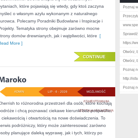
pytaniach, które pojawiają się wtedy, gdy ktoś zaczyna
Poznaj w
myśleć o własnym azylu wykonanym z naturalnego
Przeczyta
surowca. Polecamy Poradniki Budowlane i Inspiracje i
www.spee
Projekty. Tematyka strony obejmuje zarówno mocne
Sprawdź
strony domów drewnianych, jak i wątpliwości, które
[
Read More ]
https://
Otwórz, 
CONTINUE
Otwórz, 
Poznaj n
http://is
Poznaj n
ADMIN
LIP - 6 - 2026
MOŻLIWOŚĆ
MAROKO
KOMENTOWANIA
Cherrish to różnorodna przestrzeń dla osób, które kochają
podróże i chcą poznawać ciekawe kierunki bez pośpiechu,
ZOSTAŁA WYŁĄCZONA
z ciekawością i otwartością na nowe doświadczenia. To
serwis podróżniczy, który może zainteresować zarówno
osoby planujące daleką wyprawę, jak i tych, którzy po