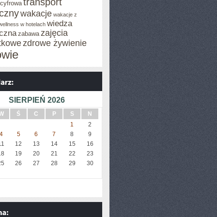
transport
 cyfrowa
iczny
wakacje
wakacje z
wiedza
wellness w hotelach
zajęcia
czna
zabawa
tkowe
zdrowe żywienie
owie
SIERPIEŃ 2026
W
Ś
C
P
S
N
1
2
4
5
6
7
8
9
11
12
13
14
15
16
18
19
20
21
22
23
25
26
27
28
29
30