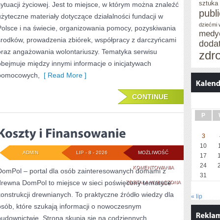
sztuka
sytuacji życiowej. Jest to miejsce, w którym można znaleźć
publ
użyteczne materiały dotyczące działalności fundacji w
dziećmi
Polsce i na świecie, organizowania pomocy, pozyskiwania
medy
środków, prowadzenia zbiórek, współpracy z darczyńcami
doda
oraz angażowania wolontariuszy. Tematyka serwisu
zdr
obejmuje między innymi informacje o inicjatywach
pomocowych,
[ Read More ]
CONTINUE
P
3
10
ADMIN
LIP - 8 - 2026
MOŻLIWOŚĆ
17
24
KOSZTY
KOMENTOWANIA
DomPol – portal dla osób zainteresowanych domami z
31
drewna DomPol to miejsce w sieci poświęcony tematyce
I
ZOSTAŁA WYŁĄCZONA
konstrukcji drewnianych. To praktyczne źródło wiedzy dla
« lip
FINANSOWANIE
osób, które szukają informacji o nowoczesnym
budownictwie. Strona skupia się na codziennych