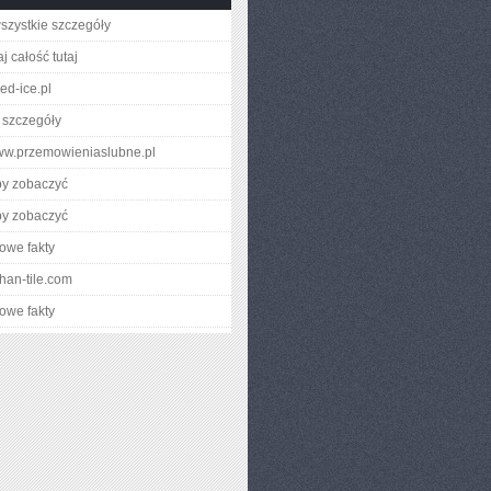
szystkie szczegóły
j całość tutaj
d-ice.pl
 szczegóły
www.przemowieniaslubne.pl
by zobaczyć
by zobaczyć
owe fakty
fahan-tile.com
owe fakty