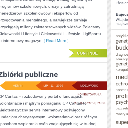
liście d
programów szkoleniowych, drużyny zatrudniają
menedżerów, szkoleniowców i ekspertów od
Bajec
przygotowania mentalnego, a największe turnieje
Witajci
magiczną
przyciągają miliony zainteresowanych widzów. Polecamy
iekawostki i Lifestyle i Ciekawostki i Lifestyle. LigiSportu
antyki
to internetowy magazyn
[ Read More ]
genet
bud
CONTINUE
diagno
edukacja
genet
korepet
med
ochro
ADMIN
LIP - 11 - 2026
MOŻLIWOŚĆ
społec
ZBIÓRKI
KOMENTOWANIA
prof
CP Caritas – rozbudowany portal o fundacjach,
psych
wolontariacie i mądrym pomaganiu CP Caritas to
PUBLICZNE
ZOSTAŁA WYŁĄCZONA
pszczel
wielotematyczny serwis internetowy poświęcony
rowery m
fundacjom charytatywnym, wolontariatowi oraz różnym
supe
sposobom wspierania osób znajdujących się w trudnej