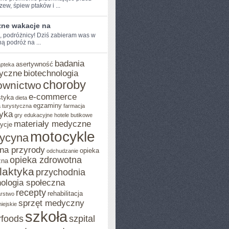
rzew, ‍śpiew ptaków i ...
zne wakacje na
e, podróżnicy! ‌Dziś zabieram was w
 ‍podróż na ...
badania
asertywność
apteka
yczne
biotechnologia
choroby
ownictwo
e-commerce
styka
dieta
egzaminy
 turystyczna
farmacja
yka
gry edukacyjne
hotele butikowe
materiały medyczne
ycje
motocykle
ycyna
na przyrody
opieka
odchudzanie
opieka zdrowotna
zna
ilaktyka
przychodnia
ologia społeczna
recepty
rehabilitacja
arstwo
sprzęt medyczny
iejskie
szkoła
rfoods
szpital