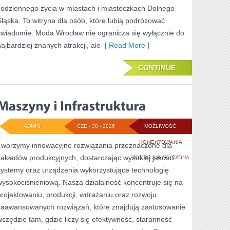
codziennego życia w miastach i miasteczkach Dolnego
Śląska. To witryna dla osób, które lubią podróżować
świadomie. Moda Wrocław nie ogranicza się wyłącznie do
najbardziej znanych atrakcji, ale
[ Read More ]
CONTINUE
ADMIN
CZE - 30 - 2026
MOŻLIWOŚĆ
MASZYNY
KOMENTOWANIA
Tworzymy innowacyjne rozwiązania przeznaczone dla
zakładów produkcyjnych, dostarczając wysokiej jakości
I
ZOSTAŁA WYŁĄCZONA
systemy oraz urządzenia wykorzystujące technologię
INFRASTRUKTURA
wysokociśnieniową. Nasza działalność koncentruje się na
projektowaniu, produkcji, wdrażaniu oraz rozwoju
zaawansowanych rozwiązań, które znajdują zastosowanie
wszędzie tam, gdzie liczy się efektywność, staranność