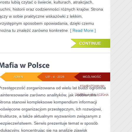
prostu lubią czytać o świecie, kulturach, atrakcjach,
kuchni, historii oraz codzienności różnych krajów. Strona
łączy w sobie praktyczne wskazówki z lekkim,
przystępnym sposobem opowiadania, dzięki czemu
można tu znaleźć zarówno konkretne
[ Read More ]
CONTINUE
ADMIN
LIP - 4 - 2026
MOŻLIWOŚĆ
MAFIA
KOMENTOWANIA
Przestępczość zorganizowana od wielu lat budzi ogromne
zainteresowanie zarówno analityków, jak i odbiorców.
W
ZOSTAŁA WYŁĄCZONA
Strona stanowi kompleksowe kompendium informacji
POLSCE
poświęcone organizacjom przestępczym, ich rozwojowi,
strukturze, a także aktualnym wyzwaniom związanym z
bezpieczeństwem. Serwis prezentuje temat w sposób
edukacyjny, koncentrując się na analizie zjawisk