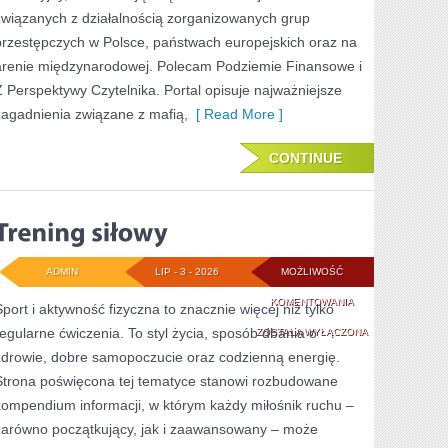
związanych z działalnością zorganizowanych grup
przestępczych w Polsce, państwach europejskich oraz na
arenie międzynarodowej. Polecam Podziemie Finansowe i
Z Perspektywy Czytelnika. Portal opisuje najważniejsze
zagadnienia związane z mafią,
[ Read More ]
CONTINUE
ADMIN
LIP - 3 - 2026
MOŻLIWOŚĆ
TRENING
KOMENTOWANIA
Sport i aktywność fizyczna to znacznie więcej niż tylko
regularne ćwiczenia. To styl życia, sposób dbania o
SIŁOWY
ZOSTAŁA WYŁĄCZONA
zdrowie, dobre samopoczucie oraz codzienną energię.
Strona poświęcona tej tematyce stanowi rozbudowane
kompendium informacji, w którym każdy miłośnik ruchu –
zarówno początkujący, jak i zaawansowany – może