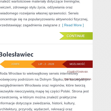
znaleźć wartościowe materiały dotyczące treningów,
ćwiczeń, zdrowego stylu życia, odżywiania oraz
świadomego rozwijania własnej sprawności. Serwis
koncentruje się na popularyzowaniu aktywności fizycznej,
przedstawiając zagadnienia związane z
[ Read More ]
CONTINUE
ADMIN
LIP - 2 - 2026
MOŻLIWOŚĆ
BOLESŁAWIEC
KOMENTOWANIA
Moda Wrocław to wielowątkowy serwis internetowy
poświęcony podróżom na Dolnym Śląsku, ze szczególnym
ZOSTAŁA WYŁĄCZONA
uwzględnieniem Wrocławia oraz regionów, które tworzą
niezwykle nieoczywistą mapę tej części Polski. Strona jest
przestrzenią, w którym można znaleźć praktyczne
informacje dotyczące zwiedzania, historii, kultury,
architektury, przyrody, wydarzeń, rekreacji oraz