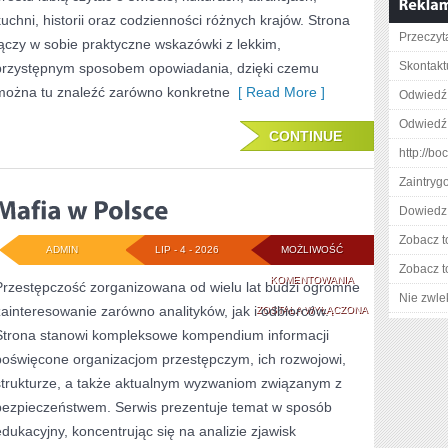
kuchni, historii oraz codzienności różnych krajów. Strona
Przeczyt
łączy w sobie praktyczne wskazówki z lekkim,
Skontaktu
przystępnym sposobem opowiadania, dzięki czemu
można tu znaleźć zarówno konkretne
[ Read More ]
Odwiedź 
Odwiedź 
CONTINUE
http://bo
Zaintry
Dowiedz 
Zobacz t
ADMIN
LIP - 4 - 2026
MOŻLIWOŚĆ
Zobacz t
MAFIA
KOMENTOWANIA
Przestępczość zorganizowana od wielu lat budzi ogromne
Nie zwlek
zainteresowanie zarówno analityków, jak i odbiorców.
W
ZOSTAŁA WYŁĄCZONA
Strona stanowi kompleksowe kompendium informacji
POLSCE
poświęcone organizacjom przestępczym, ich rozwojowi,
strukturze, a także aktualnym wyzwaniom związanym z
bezpieczeństwem. Serwis prezentuje temat w sposób
edukacyjny, koncentrując się na analizie zjawisk