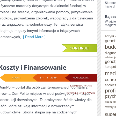
Słonecz
użyteczne materiały dotyczące działalności fundacji w
liście d
Polsce i na świecie, organizowania pomocy, pozyskiwania
Bajec
środków, prowadzenia zbiórek, współpracy z darczyńcami
Witajci
oraz angażowania wolontariuszy. Tematyka serwisu
magiczną
obejmuje między innymi informacje o inicjatywach
antyki
pomocowych,
[ Read More ]
genet
bud
CONTINUE
diagno
edukacja
genet
korepet
med
ADMIN
LIP - 8 - 2026
MOŻLIWOŚĆ
ochro
społec
KOSZTY
KOMENTOWANIA
DomPol – portal dla osób zainteresowanych domami z
prof
drewna DomPol to miejsce w sieci poświęcony tematyce
I
ZOSTAŁA WYŁĄCZONA
psych
konstrukcji drewnianych. To praktyczne źródło wiedzy dla
FINANSOWANIE
pszczel
osób, które szukają informacji o nowoczesnym
rowery m
budownictwie. Strona skupia się na codziennych
supe