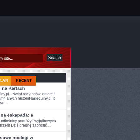
ULAR
RECENT
ć na Kartach
iny.pl – świat romansów, emocji i
mnianych historiiHarlequiny.pl to
e ...
nna eskapada: a
 miłośnicy ⁣podróży i⁣ wyjątkowych
czeń! Dziś ‍pragnę zaprosić ...
sowe noclegi w