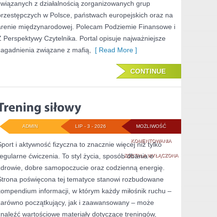
związanych z działalnością zorganizowanych grup
przestępczych w Polsce, państwach europejskich oraz na
arenie międzynarodowej. Polecam Podziemie Finansowe i
Z Perspektywy Czytelnika. Portal opisuje najważniejsze
zagadnienia związane z mafią,
[ Read More ]
CONTINUE
ADMIN
LIP - 3 - 2026
MOŻLIWOŚĆ
TRENING
KOMENTOWANIA
Sport i aktywność fizyczna to znacznie więcej niż tylko
regularne ćwiczenia. To styl życia, sposób dbania o
SIŁOWY
ZOSTAŁA WYŁĄCZONA
zdrowie, dobre samopoczucie oraz codzienną energię.
Strona poświęcona tej tematyce stanowi rozbudowane
kompendium informacji, w którym każdy miłośnik ruchu –
zarówno początkujący, jak i zaawansowany – może
znaleźć wartościowe materiały dotyczące treningów,