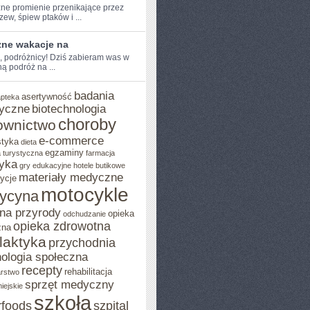
ne promienie⁢ przenikające przez
rzew, ‍śpiew ptaków i ...
zne wakacje na
e, podróżnicy! ‌Dziś zabieram was w
 ‍podróż na ...
badania
asertywność
apteka
yczne
biotechnologia
choroby
ownictwo
e-commerce
styka
dieta
egzaminy
 turystyczna
farmacja
yka
gry edukacyjne
hotele butikowe
materiały medyczne
ycje
motocykle
ycyna
na przyrody
opieka
odchudzanie
opieka zdrowotna
zna
ilaktyka
przychodnia
ologia społeczna
recepty
rehabilitacja
arstwo
sprzęt medyczny
iejskie
szkoła
rfoods
szpital