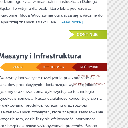
codziennego życia w miastach i miasteczkach Dolnego
Śląska. To witryna dla osób, które lubią podróżować
świadomie. Moda Wrocław nie ogranicza się wyłącznie do
najbardziej znanych atrakcji, ale
[ Read More ]
CONTINUE
ADMIN
CZE - 30 - 2026
MOŻLIWOŚĆ
MASZYNY
KOMENTOWANIA
Tworzymy innowacyjne rozwiązania przeznaczone dla
zakładów produkcyjnych, dostarczając wysokiej jakości
I
ZOSTAŁA WYŁĄCZONA
systemy oraz urządzenia wykorzystujące technologię
INFRASTRUKTURA
wysokociśnieniową. Nasza działalność koncentruje się na
projektowaniu, produkcji, wdrażaniu oraz rozwoju
zaawansowanych rozwiązań, które znajdują zastosowanie
wszędzie tam, gdzie liczy się efektywność, staranność
oraz bezpieczeństwo wykonywanych procesów. Strona