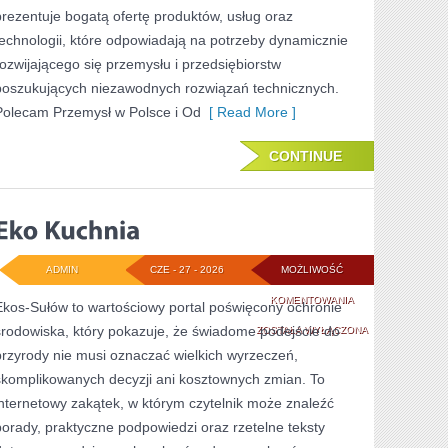
prezentuje bogatą ofertę produktów, usług oraz
technologii, które odpowiadają na potrzeby dynamicznie
rozwijającego się przemysłu i przedsiębiorstw
poszukujących niezawodnych rozwiązań technicznych.
Polecam Przemysł w Polsce i Od
[ Read More ]
CONTINUE
ADMIN
CZE - 27 - 2026
MOŻLIWOŚĆ
EKO
KOMENTOWANIA
Ekos-Sułów to wartościowy portal poświęcony ochronie
środowiska, który pokazuje, że świadome podejście do
KUCHNIA
ZOSTAŁA WYŁĄCZONA
przyrody nie musi oznaczać wielkich wyrzeczeń,
skomplikowanych decyzji ani kosztownych zmian. To
internetowy zakątek, w którym czytelnik może znaleźć
porady, praktyczne podpowiedzi oraz rzetelne teksty