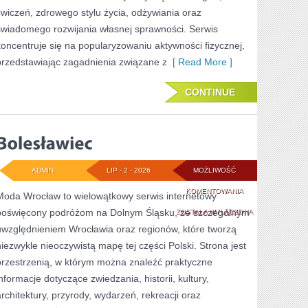
ćwiczeń, zdrowego stylu życia, odżywiania oraz
świadomego rozwijania własnej sprawności. Serwis
koncentruje się na popularyzowaniu aktywności fizycznej,
przedstawiając zagadnienia związane z
[ Read More ]
CONTINUE
ADMIN
LIP - 2 - 2026
MOŻLIWOŚĆ
BOLESŁAWIEC
KOMENTOWANIA
Moda Wrocław to wielowątkowy serwis internetowy
poświęcony podróżom na Dolnym Śląsku, ze szczególnym
ZOSTAŁA WYŁĄCZONA
uwzględnieniem Wrocławia oraz regionów, które tworzą
niezwykle nieoczywistą mapę tej części Polski. Strona jest
przestrzenią, w którym można znaleźć praktyczne
informacje dotyczące zwiedzania, historii, kultury,
architektury, przyrody, wydarzeń, rekreacji oraz