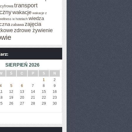
transport
 cyfrowa
iczny
wakacje
wakacje z
wiedza
wellness w hotelach
zajęcia
czna
zabawa
tkowe
zdrowe żywienie
owie
SIERPIEŃ 2026
W
Ś
C
P
S
N
1
2
4
5
6
7
8
9
11
12
13
14
15
16
18
19
20
21
22
23
25
26
27
28
29
30