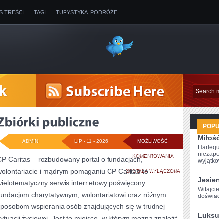
IS TREŚCI
TAGI
TURYSTYKA, PODRÓŻE
POP
Miłoś
ADMIN
LIP - 11 - 2026
MOŻLIWOŚĆ
Harlequ
niezapo
ZBIÓRKI
KOMENTOWANIA
CP Caritas – rozbudowany portal o fundacjach,
wyjątkow
wolontariacie i mądrym pomaganiu CP Caritas to
PUBLICZNE
ZOSTAŁA WYŁĄCZONA
Jesie
wielotematyczny serwis internetowy poświęcony
Witajcie
fundacjom charytatywnym, wolontariatowi oraz różnym
‌doświad
sposobom wspierania osób znajdujących się w trudnej
Luksu
sytuacji życiowej. Jest to miejsce, w którym można znaleźć