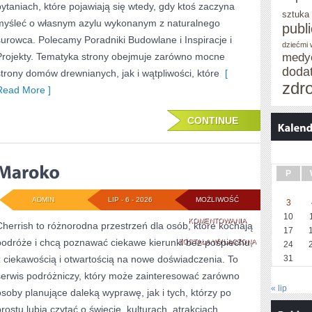
pytaniach, które pojawiają się wtedy, gdy ktoś zaczyna
sztuka
myśleć o własnym azylu wykonanym z naturalnego
publ
surowca. Polecamy Poradniki Budowlane i Inspiracje i
dziećmi
Projekty. Tematyka strony obejmuje zarówno mocne
medy
doda
strony domów drewnianych, jak i wątpliwości, które
[
zdr
Read More ]
CONTINUE
P
ADMIN
LIP - 6 - 2026
MOŻLIWOŚĆ
3
10
MAROKO
KOMENTOWANIA
Cherrish to różnorodna przestrzeń dla osób, które kochają
17
podróże i chcą poznawać ciekawe kierunki bez pośpiechu,
ZOSTAŁA WYŁĄCZONA
24
z ciekawością i otwartością na nowe doświadczenia. To
31
serwis podróżniczy, który może zainteresować zarówno
« lip
osoby planujące daleką wyprawę, jak i tych, którzy po
prostu lubią czytać o świecie, kulturach, atrakcjach,