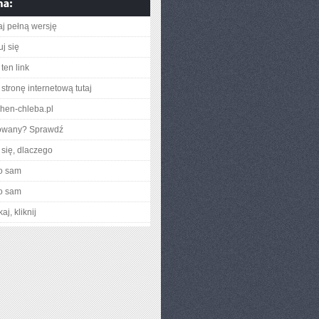
aj pełną wersję
j się
ten link
stronę internetową tutaj
chen-chleba.pl
gowany? Sprawdź
się, dlaczego
o sam
o sam
aj, kliknij