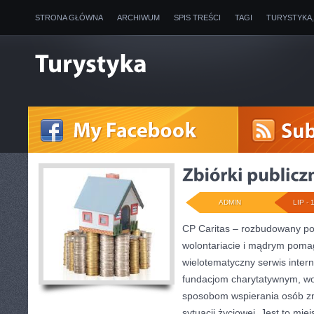
STRONA GŁÓWNA
ARCHIWUM
SPIS TREŚCI
TAGI
TURYSTYKA
ADMIN
LIP - 
CP Caritas – rozbudowany por
wolontariacie i mądrym poma
wielotematyczny serwis inte
fundacjom charytatywnym, wo
sposobom wspierania osób zn
sytuacji życiowej. Jest to mi