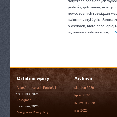
dotyczące codziennych wybo
podróży, gotowania, energii, r
nowoczesnych rozwiązań wspi
świadomy styl życia. Strona 
o osobach, które chcą lepiej
wyzwania środowiskowe,
[ Re
Miłość na Kartach Powieści
sierpień 2026
6 sierpnia, 2026
lipiec 2026
Fotografia
czerwiec 2026
5 sierpnia, 2026
maj 2026
Nietypowe Dyscypliny