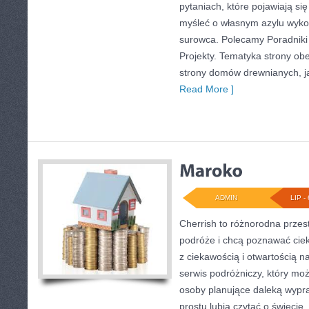
pytaniach, które pojawiają si
myśleć o własnym azylu wyk
surowca. Polecamy Poradniki 
Projekty. Tematyka strony o
strony domów drewnianych, jak
Read More ]
ADMIN
LIP - 
Cherrish to różnorodna przest
podróże i chcą poznawać ciek
z ciekawością i otwartością 
serwis podróżniczy, który m
osoby planujące daleką wypraw
prostu lubią czytać o świecie,