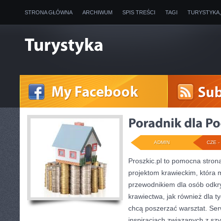
STRONA GŁÓWNA
ARCHIWUM
SPIS TREŚCI
TAGI
TURYSTYKA
ADMIN
CZE - 
Proszkic.pl to pomocna stron
projektom krawieckim, która 
przewodnikiem dla osób odk
krawiectwa, jak również dla ty
chcą poszerzać warsztat. Ser
inspiracjach związanych z sz