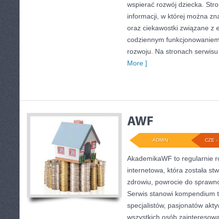
wspierać rozwój dziecka. Str
informacji, w której można zn
oraz ciekawostki związane z
codziennym funkcjonowaniem 
rozwoju. Na stronach serwisu
More ]
ADMIN
CZE - 
AkademikaWF to regularnie 
internetowa, która została st
zdrowiu, powrocie do sprawno
Serwis stanowi kompendium t
specjalistów, pasjonatów akty
wszystkich osób zainteresow