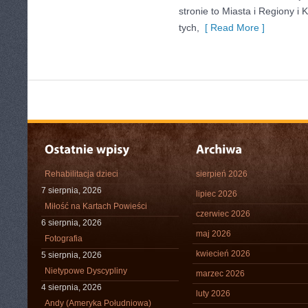
stronie to Miasta i Regiony i K
tych,
[ Read More ]
Rehabilitacja dzieci
sierpień 2026
7 sierpnia, 2026
lipiec 2026
Miłość na Kartach Powieści
czerwiec 2026
6 sierpnia, 2026
maj 2026
Fotografia
kwiecień 2026
5 sierpnia, 2026
Nietypowe Dyscypliny
marzec 2026
4 sierpnia, 2026
luty 2026
Andy (Ameryka Południowa)