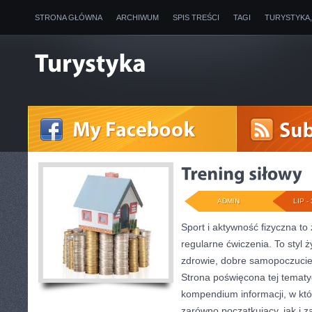
STRONA GŁÓWNA
ARCHIWUM
SPIS TREŚCI
TAGI
TURYSTYKA
ADMIN
LIP - 
Sport i aktywność fizyczna to 
regularne ćwiczenia. To styl 
zdrowie, dobre samopoczucie
Strona poświęcona tej temat
kompendium informacji, w któ
zarówno początkujący, jak i