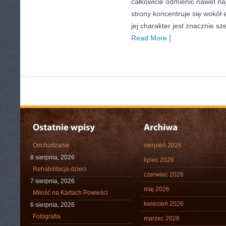
całkowicie odmienić nawet na
strony koncentruje się wokół
jej charakter jest znacznie s
Read More ]
Odchudzanie
sierpień 2026
8 sierpnia, 2026
lipiec 2026
Rehabilitacja dzieci
czerwiec 2026
7 sierpnia, 2026
maj 2026
Miłość na Kartach Powieści
kwiecień 2026
6 sierpnia, 2026
Fotografia
marzec 2026