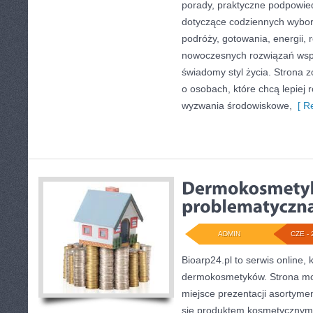
porady, praktyczne podpowied
dotyczące codziennych wybo
podróży, gotowania, energii, r
nowoczesnych rozwiązań wspi
świadomy styl życia. Strona 
o osobach, które chcą lepiej
wyzwania środowiskowe,
[ Re
ADMIN
CZE - 
Bioarp24.pl to serwis online, 
dermokosmetyków. Strona mo
miejsce prezentacji asortymen
się produktem kosmetycznym 