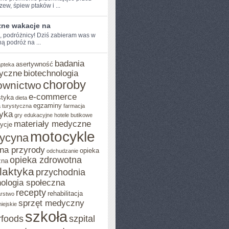
rzew, ‍śpiew ptaków i ...
zne wakacje na
e, podróżnicy! ‌Dziś zabieram was w
 ‍podróż na ...
badania
asertywność
apteka
yczne
biotechnologia
choroby
ownictwo
e-commerce
styka
dieta
egzaminy
 turystyczna
farmacja
yka
gry edukacyjne
hotele butikowe
materiały medyczne
ycje
motocykle
ycyna
na przyrody
opieka
odchudzanie
opieka zdrowotna
zna
ilaktyka
przychodnia
ologia społeczna
recepty
rehabilitacja
arstwo
sprzęt medyczny
iejskie
szkoła
rfoods
szpital