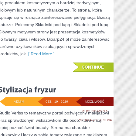
się produktem kosmetycznym o bardziej tradycyjnym,
PROBLEMATYCZN
ziołowym lub naturalnym charakterze. To strona, która
wpisuje się w rosnące zainteresowanie pielęgnacją bliższą
naturze. Polecamy Składniki pod lupą i Składniki pod lupą.
Głównym motywem strony jest prezentacja kosmetyków
do twarzy, ciała i włosów. Bioarp24.pl może zainteresować
zarówno użytkowników szukających sprawdzonych
produktów, jak
[ Read More ]
CONTINUE
ADMIN
CZE - 19 - 2026
MOŻLIWOŚĆ
STYLIZACJA
KOMENTOWANIA
Studio Veriss to tematyczny portal poświęcony makijażowi
oraz sprawdzonym wskazówkom dla osób, które chcą
FRYZUR
ZOSTAŁA WYŁĄCZONA
lepiej poznać świat beauty. Strona ma charakter
edukacyjny i łączy w sobie tematy związane z makijażem