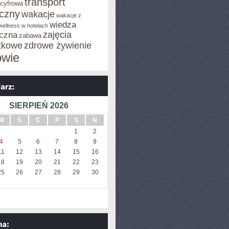
transport
 cyfrowa
iczny
wakacje
wakacje z
wiedza
wellness w hotelach
zajęcia
czna
zabawa
tkowe
zdrowe żywienie
owie
SIERPIEŃ 2026
W
Ś
C
P
S
N
1
2
4
5
6
7
8
9
11
12
13
14
15
16
18
19
20
21
22
23
25
26
27
28
29
30