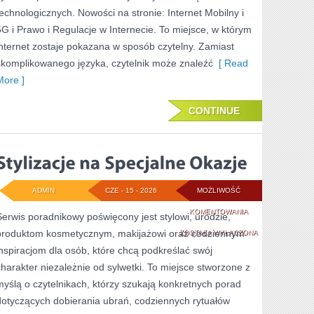
technologicznych. Nowości na stronie: Internet Mobilny i
5G i Prawo i Regulacje w Internecie. To miejsce, w którym
internet zostaje pokazana w sposób czytelny. Zamiast
skomplikowanego języka, czytelnik może znaleźć
[ Read
More ]
CONTINUE
ADMIN
CZE - 15 - 2026
MOŻLIWOŚĆ
STYLIZACJE
KOMENTOWANIA
Serwis poradnikowy poświęcony jest stylowi, urodzie,
produktom kosmetycznym, makijażowi oraz codziennym
NA
ZOSTAŁA WYŁĄCZONA
inspiracjom dla osób, które chcą podkreślać swój
SPECJALNE
charakter niezależnie od sylwetki. To miejsce stworzone z
OKAZJE
myślą o czytelnikach, którzy szukają konkretnych porad
dotyczących dobierania ubrań, codziennych rytuałów