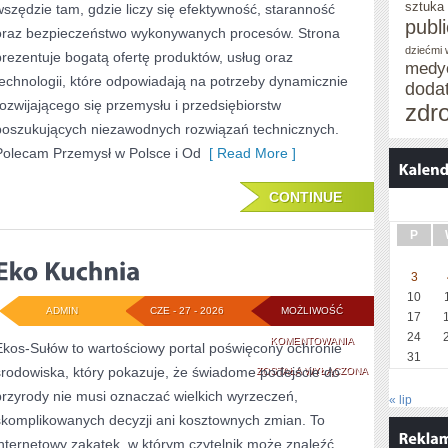
sztuka
wszędzie tam, gdzie liczy się efektywność, staranność
publ
oraz bezpieczeństwo wykonywanych procesów. Strona
dziećmi
prezentuje bogatą ofertę produktów, usług oraz
medy
technologii, które odpowiadają na potrzeby dynamicznie
doda
rozwijającego się przemysłu i przedsiębiorstw
zdr
poszukujących niezawodnych rozwiązań technicznych.
Polecam Przemysł w Polsce i Od
[ Read More ]
CONTINUE
P
3
10
ADMIN
CZE - 27 - 2026
MOŻLIWOŚĆ
17
24
EKO
KOMENTOWANIA
Ekos-Sułów to wartościowy portal poświęcony ochronie
31
środowiska, który pokazuje, że świadome podejście do
KUCHNIA
ZOSTAŁA WYŁĄCZONA
przyrody nie musi oznaczać wielkich wyrzeczeń,
« lip
skomplikowanych decyzji ani kosztownych zmian. To
internetowy zakątek, w którym czytelnik może znaleźć