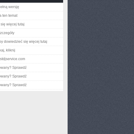
ełną wersję
a ten temat
się więcej tutaj
zczegóły
aby dowiedzieć się więcej tutaj
aj, kliknij
astdjservice.com
gowany? Sprawdź
gowany? Sprawdź
gowany? Sprawdź
I