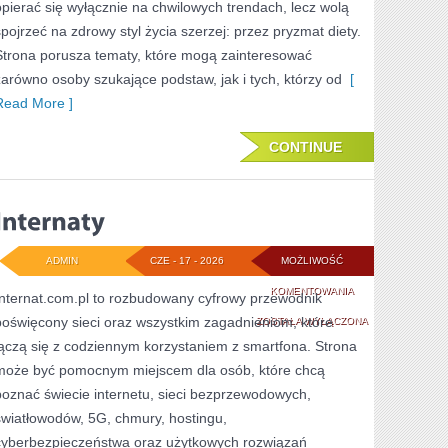
opierać się wyłącznie na chwilowych trendach, lecz wolą
spojrzeć na zdrowy styl życia szerzej: przez pryzmat diety.
Strona porusza tematy, które mogą zainteresować
zarówno osoby szukające podstaw, jak i tych, którzy od
[
Read More ]
CONTINUE
ADMIN
CZE - 17 - 2026
MOŻLIWOŚĆ
INTERNATY
KOMENTOWANIA
Internat.com.pl to rozbudowany cyfrowy przewodnik
poświęcony sieci oraz wszystkim zagadnieniom, które
ZOSTAŁA WYŁĄCZONA
łączą się z codziennym korzystaniem z smartfona. Strona
może być pomocnym miejscem dla osób, które chcą
poznać świecie internetu, sieci bezprzewodowych,
światłowodów, 5G, chmury, hostingu,
cyberbezpieczeństwa oraz użytkowych rozwiązań