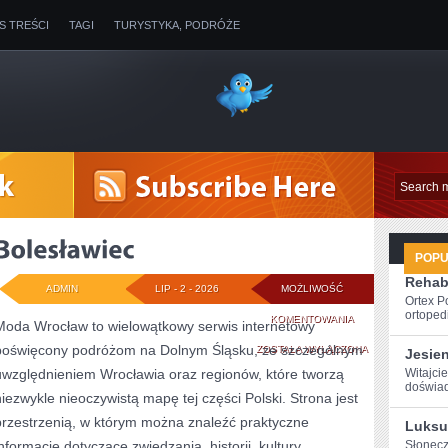
IS TREŚCI
TAGI
TURYSTYKA, PODRÓŻE
POP
Rehabi
ADMIN
LIP - 2 - 2026
MOŻLIWOŚĆ
Ortex P
ortopedi
BOLESŁAWIEC
KOMENTOWANIA
Moda Wrocław to wielowątkowy serwis internetowy
poświęcony podróżom na Dolnym Śląsku, ze szczególnym
ZOSTAŁA WYŁĄCZONA
Jesie
uwzględnieniem Wrocławia oraz regionów, które tworzą
Witajcie
‌doświad
niezwykle nieoczywistą mapę tej części Polski. Strona jest
przestrzenią, w którym można znaleźć praktyczne
Luksu
informacje dotyczące zwiedzania, historii, kultury,
Słonecz