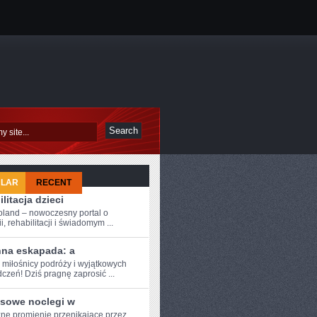
ULAR
RECENT
litacja dzieci
oland – nowoczesny portal o
i, rehabilitacji i świadomym ...
nna eskapada: a
 miłośnicy ⁣podróży i⁣ wyjątkowych
czeń! Dziś ‍pragnę zaprosić ...
sowe noclegi w
ne promienie⁢ przenikające przez