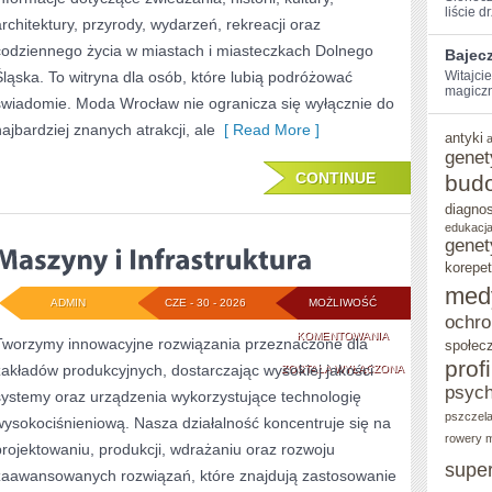
liście d
architektury, przyrody, wydarzeń, rekreacji oraz
codziennego życia w miastach i miasteczkach Dolnego
Bajec
Śląska. To witryna dla osób, które lubią podróżować
Witajci
magiczną
świadomie. Moda Wrocław nie ogranicza się wyłącznie do
najbardziej znanych atrakcji, ale
[ Read More ]
antyki
genet
CONTINUE
bud
diagno
edukacja
genet
korepet
med
ADMIN
CZE - 30 - 2026
MOŻLIWOŚĆ
ochro
MASZYNY
KOMENTOWANIA
Tworzymy innowacyjne rozwiązania przeznaczone dla
społec
prof
zakładów produkcyjnych, dostarczając wysokiej jakości
I
ZOSTAŁA WYŁĄCZONA
psych
systemy oraz urządzenia wykorzystujące technologię
INFRASTRUKTURA
pszczel
wysokociśnieniową. Nasza działalność koncentruje się na
rowery m
projektowaniu, produkcji, wdrażaniu oraz rozwoju
supe
zaawansowanych rozwiązań, które znajdują zastosowanie