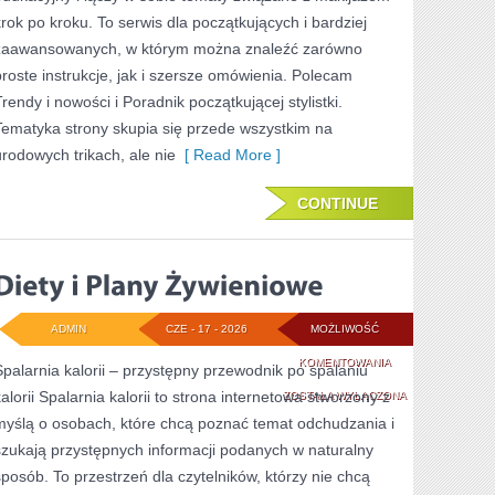
krok po kroku. To serwis dla początkujących i bardziej
zaawansowanych, w którym można znaleźć zarówno
proste instrukcje, jak i szersze omówienia. Polecam
Trendy i nowości i Poradnik początkującej stylistki.
Tematyka strony skupia się przede wszystkim na
urodowych trikach, ale nie
[ Read More ]
CONTINUE
ADMIN
CZE - 17 - 2026
MOŻLIWOŚĆ
DIETY
KOMENTOWANIA
Spalarnia kalorii – przystępny przewodnik po spalaniu
kalorii Spalarnia kalorii to strona internetowa stworzony z
I
ZOSTAŁA WYŁĄCZONA
myślą o osobach, które chcą poznać temat odchudzania i
PLANY
szukają przystępnych informacji podanych w naturalny
ŻYWIENIOWE
sposób. To przestrzeń dla czytelników, którzy nie chcą