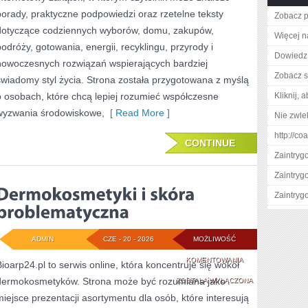
porady, praktyczne podpowiedzi oraz rzetelne teksty
Zobacz p
dotyczące codziennych wyborów, domu, zakupów,
Więcej n
podróży, gotowania, energii, recyklingu, przyrody i
Dowiedz 
nowoczesnych rozwiązań wspierających bardziej
Zobacz s
świadomy styl życia. Strona została przygotowana z myślą
o osobach, które chcą lepiej rozumieć współczesne
Kliknij, 
wyzwania środowiskowe,
[ Read More ]
Nie zwlek
http://co
CONTINUE
Zaintry
Zaintry
Zaintry
ADMIN
CZE - 20 - 2026
MOŻLIWOŚĆ
DERMOKOSMETYK
KOMENTOWANIA
Bioarp24.pl to serwis online, która koncentruje się wokół
dermokosmetyków. Strona może być rozumiana jako
I
ZOSTAŁA WYŁĄCZONA
miejsce prezentacji asortymentu dla osób, które interesują
SKÓRA