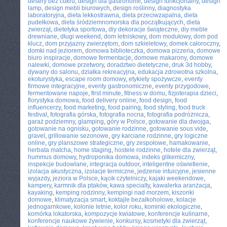
desery bez cukru
,
design dla gastronomii
,
design funkcjonalny
,
design
lamp
,
design mebli biurowych
,
design roślinny
,
diagnostyka
laboratoryjna
,
dieta lekkostrawna
,
dieta przeciwzapalna
,
dieta
pudełkowa
,
dieta śródziemnomorska dla początkujących
,
dieta
zwierząt
,
dietetyka sportowa
,
diy dekoracje świąteczne
,
diy meble
drewniane
,
długi weekend
,
dom letniskowy
,
dom modułowy
,
dom pod
klucz
,
dom przyjazny zwierzętom
,
dom szkieletowy
,
domek całoroczny
,
domki nad jeziorem
,
domowa biblioteczka
,
domowa pizzeria
,
domowe
biuro inspiracje
,
domowe fermentacje
,
domowe makarony
,
domowe
nalewki
,
domowe przetwory
,
doradztwo dietetyczne
,
druk 3d hobby
,
dywany do salonu
,
działka rekreacyjna
,
edukacja zdrowotna szkolna
,
ekoturystyka
,
escape room domowy
,
etykiety spożywcze
,
eventy
firmowe integracyjne
,
eventy gastronomiczne
,
eventy przygodowe
,
fermentowane napoje
,
first minute
,
fitness w domu
,
fizjoterapia dzieci
,
florystyka domowa
,
food delivery online
,
food design
,
food
influencerzy
,
food marketing
,
food pairing
,
food styling
,
food truck
festival
,
fotografia górska
,
fotografia nocna
,
fotografia podróżnicza
,
garaż podziemny
,
glamping
,
góry w Polsce
,
gotowanie dla dwojga
,
gotowanie na ognisku
,
gotowanie rodzinne
,
gotowanie sous vide
,
gravel
,
grillowanie sezonowe
,
gry karciane rodzinne
,
gry logiczne
online
,
gry planszowe strategiczne
,
gry zespołowe
,
hamakowanie
,
herbata matcha
,
home staging
,
hostele rodzinne
,
hotele dla zwierząt
,
hummus domowy
,
hydroponika domowa
,
indeks glikemiczny
,
inspekcje budowlane
,
integracja outdoor
,
inteligentne oświetlenie
,
izolacja akustyczna
,
izolacje termiczne
,
jedzenie intuicyjne
,
jesienne
wyjazdy
,
jeziora w Polsce
,
kącik czytelniczy
,
kajaki weekendowe
,
kampery
,
karmnik dla ptaków
,
kawa specialty
,
kawalerka aranżacja
,
kayaking
,
kemping rodzinny
,
kempingi nad morzem
,
kiszonki
domowe
,
klimatyzacja smart
,
koktajle bezalkoholowe
,
kolacje
jednogarnkowe
,
kolonie letnie
,
kolor roku
,
kominki ekologiczne
,
komórka lokatorska
,
kompozycje kwiatowe
,
konferencje kulinarne
,
konferencje naukowe żywienie
,
konkursy
,
kosmetyki dla zwierząt
,