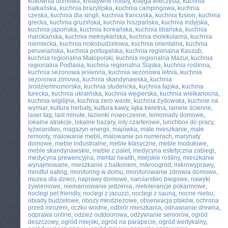
kotłownia domowa
,
kreatywne hobby
,
księga wieczysta
,
kuchnia
bałkańska
,
kuchnia brazylijska
,
kuchnia campingowa
,
kuchnia
czeska
,
kuchnia dla singli
,
kuchnia francuska
,
kuchnia fusion
,
kuchnia
grecka
,
kuchnia gruzińska
,
kuchnia hiszpańska
,
kuchnia indyjska
,
kuchnia japońska
,
kuchnia koreańska
,
kuchnia libańska
,
kuchnia
marokańska
,
kuchnia meksykańska
,
kuchnia molekularna
,
kuchnia
niemiecka
,
kuchnia niskobudżetowa
,
kuchnia orientalna
,
kuchnia
peruwiańska
,
kuchnia portugalska
,
kuchnia regionalna Kaszub
,
kuchnia regionalna Małopolski
,
kuchnia regionalna Mazur
,
kuchnia
regionalna Podlasia
,
kuchnia regionalna Śląska
,
kuchnia roślinna
,
kuchnia sezonowa jesienna
,
kuchnia sezonowa letnia
,
kuchnia
sezonowa zimowa
,
kuchnia skandynawska
,
kuchnia
śródziemnomorska
,
kuchnia studencka
,
kuchnia tajska
,
kuchnia
turecka
,
kuchnia ukraińska
,
kuchnia węgierska
,
kuchnia wielkanocna
,
kuchnia wigilijna
,
kuchnia zero waste
,
kuchnia żydowska
,
kuchnie na
wymiar
,
kultura herbaty
,
kultura kawy
,
łąka kwietna
,
lamele ścienne
,
laser tag
,
last minute
,
łazienki nowoczesne
,
lemoniady domowe
,
lokalne atrakcje
,
lokalne bazary
,
loty czarterowe
,
lunchbox do pracy
,
łyżwiarstwo
,
magazyn energii
,
majówka
,
małe mieszkanie
,
małe
remonty
,
malowanie mebli
,
malowanie po numerach
,
marynaty
domowe
,
meble industrialne
,
meble klasyczne
,
meble modułowe
,
meble skandynawskie
,
meble z palet
,
medycyna estetyczna zabiegi
,
medycyna prewencyjna
,
mental health
,
miejskie rośliny
,
mieszkanie
wynajmowane
,
mieszkanie z balkonem
,
mikroogród
,
mikrowyprawy
,
mindful eating
,
monitoring w domu
,
monitorowanie zdrowia domowe
,
muzea dla dzieci
,
naprawy domowe
,
narciarstwo biegowe
,
nawyki
żywieniowe
,
niemarnowanie jedzenia
,
nietolerancje pokarmowe
,
noclegi pet friendly
,
noclegi z jacuzzi
,
noclegi z sauną
,
nocne niebo
,
obiady budżetowe
,
obozy młodzieżowe
,
obserwacja ptaków
,
ochrona
przed mrozem
,
oczko wodne
,
odbiór mieszkania
,
odnawianie drewna
,
odprawa online
,
odzież outdoorowa
,
odżywianie seniorów
,
ogród
deszczowy
,
ogród miejski
,
ogród na parapecie
,
ogród wertykalny
,