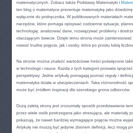
matematycznych. Zobacz także Podstawy Matematyki i
Matem
ten blog o matematyce prezentuje matematykę jako dziedzinę, 
wyłącznie do podręcznika. W publikowanych materiałach mate
narzędzie, które pomaga opisywać codzienne sytuacje, plano
technologię, analizować dane, rozwiązywać problemy i dostrz
otaczającym świecie. Dzięki temu strona może zainteresować 
oswoić trudne pojęcia, jak i osoby, które po prostu lubią liczb
Na stronie można znaleźć wartościowe treści poświęcone ta
w technologii i nauce. Każda z tych kategorii pozwala spojrze
perspektywy. Jedne artykuły pomagają poznać reguły i definicj
matematyka działa w ubezpieczeniach. Taka różnorodność sp
może być źródłem inspiracji dla szerokiego grona odbiorców.
Dużą zaletą strony jest zrozumiały sposób przedstawiania t
przez wiele osób postrzegana jako stresująca, ale materiały 
pokazują, że nawet bardziej wymagające pojęcia można wyjaś
Artykuły nie muszą być jedynie zbiorem definicji, lecz mogą p