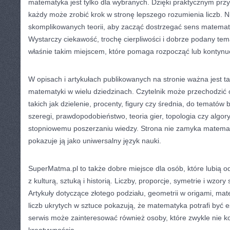
matematyka jest tylko dla wybranych. Dzięki praktycznym prz
każdy może zrobić krok w stronę lepszego rozumienia liczb. N
skomplikowanych teorii, aby zacząć dostrzegać sens matema
Wystarczy ciekawość, trochę cierpliwości i dobrze podany t
właśnie takim miejscem, które pomaga rozpocząć lub kontynu
W opisach i artykułach publikowanych na stronie ważna jest 
matematyki w wielu dziedzinach. Czytelnik może przechodzić 
takich jak dzielenie, procenty, figury czy średnia, do tematów b
szeregi, prawdopodobieństwo, teoria gier, topologia czy algory
stopniowemu poszerzaniu wiedzy. Strona nie zamyka matematyk
pokazuje ją jako uniwersalny język nauki.
SuperMatma.pl to także dobre miejsce dla osób, które lubią 
z kulturą, sztuką i historią. Liczby, proporcje, symetrie i wzo
Artykuły dotyczące złotego podziału, geometrii w origami, mate
liczb ukrytych w sztuce pokazują, że matematyka potrafi być e
serwis może zainteresować również osoby, które zwykle nie k