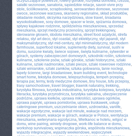
oczyszczające powietrze
,
rowery górskie
,
rozrywka domowa
,
rzeźba
,
sałatki sezonowe
,
sanatoria
,
sąsiedzkie relacje
,
savoir-vivre przy
stole
,
ściółkowanie
,
scrapbooking
,
serowarstwo domowe
,
sezonowe
owoce
,
sezonowe warzywa
,
skanseny regionalne
,
skład produktów
,
składanie modeli
,
skrzynka narzędziowa
,
slow travel
,
śniadania
wysokobiałkowe
,
sosy domowe
,
spacer w lesie
,
spiżarnia domowa
,
spływy kajakowe rodzinne
,
spółdzielnia mieszkaniowa
,
sprzedaż
mieszkania
,
sprzęt medyczny przenośny
,
sprzęt trekkingowy
,
sterowanie głosem
,
stodoła mieszkalna
,
street food azjatycki
,
strefa
relaksu
,
styl art deco
,
styl coastal
,
styl eklektyczny
,
styl japandi
,
styl
maksymalistyczny
,
styl mid-century
,
styl minimalistyczny
,
styl modern
farmhouse
,
superfood lokalne
,
suplementy diety
,
survival
,
sushi w
domu
,
suszone kwiaty
,
świece sojowe
,
święta kulinarne
,
sylwester w
górach
,
systemy zabezpieczeń domowych
,
szkodniki roślin
,
szkolenia
kulinarne
,
szkolenie psów
,
szlaki górskie
,
szlaki historyczne
,
szlaki
kulinarne
,
szlaki nadmorskie
,
szlaki piesze
,
szlaki rowerowe rodzinne
,
szlaki winiarskie
,
szlaki zamków
,
sztuka gotowania
,
tanie noclegi
,
tapety ścienne
,
targi śniadaniowe
,
team building event
,
technologie
smart home
,
tekstylia domowe
,
telepsychologia
,
tempeh przepisy
,
terapia par
,
termy
,
testy medyczne domowe
,
tiny house
,
tofu przepisy
,
trasy samochodowe
,
travel blogger
,
trawnik naturalny
,
trekking
,
turystyka filmowa
,
turystyka industrialna
,
turystyka kolejowa
,
turystyka
literacka
,
turystyka przyrodnicza
,
turystyka sakralna
,
ubezpieczenie
podróżne
,
uprawa kiełków
,
uprawa mikroliści
,
uprawa ogórków
,
uprawa papryki
,
uprawa pomidorów
,
uprawa truskawek
,
usługi
cateringowe premium
,
uszczelnianie okien
,
uzdrowiska
,
vanlife
,
wakacje egzotyczne
,
wakacje last minute
,
wakacje nad morzem
,
wakacje premium
,
wakacje w górach
,
wakacje w Polsce
,
wentylacja
mieszkania
,
weterynaria egzotyczna
,
Wielkanoc w hotelu
,
wilgoć w
domu
,
wine pairing
,
winiety drogowe
,
work-life balance w domu
,
workshop survivalowy
,
wspinaczka górska
,
wspólnota mieszkaniowa
,
wyjazdy integracyjne
,
wyjazdy weekendowe
,
wypoczynek