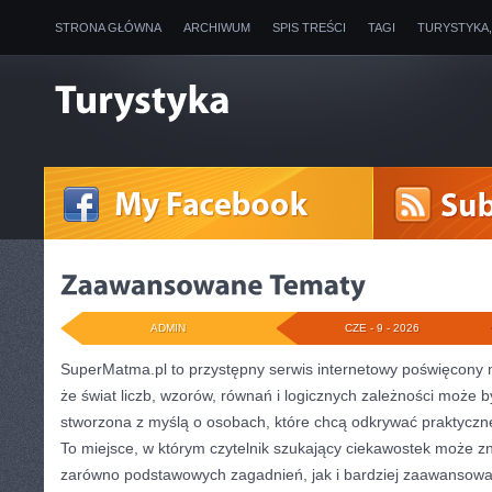
STRONA GŁÓWNA
ARCHIWUM
SPIS TREŚCI
TAGI
TURYSTYKA
ADMIN
CZE - 9 - 2026
SuperMatma.pl to przystępny serwis internetowy poświęcony 
że świat liczb, wzorów, równań i logicznych zależności może b
stworzona z myślą o osobach, które chcą odkrywać praktyczn
To miejsce, w którym czytelnik szukający ciekawostek może zn
zarówno podstawowych zagadnień, jak i bardziej zaawansow