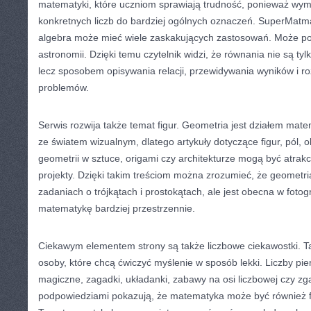
matematyki, które uczniom sprawiają trudność, ponieważ wym
konkretnych liczb do bardziej ogólnych oznaczeń. SuperMatma
algebra może mieć wiele zaskakujących zastosowań. Może poj
astronomii. Dzięki temu czytelnik widzi, że równania nie są ty
lecz sposobem opisywania relacji, przewidywania wyników i r
problemów.
Serwis rozwija także temat figur. Geometria jest działem mate
ze światem wizualnym, dlatego artykuły dotyczące figur, pól, o
geometrii w sztuce, origami czy architekturze mogą być atrakc
projekty. Dzięki takim treściom można zrozumieć, że geometria
zadaniach o trójkątach i prostokątach, ale jest obecna w fotog
matematykę bardziej przestrzennie.
Ciekawym elementem strony są także liczbowe ciekawostki. Ta
osoby, które chcą ćwiczyć myślenie w sposób lekki. Liczby pie
magiczne, zagadki, układanki, zabawy na osi liczbowej czy zg
podpowiedziami pokazują, że matematyka może być również 