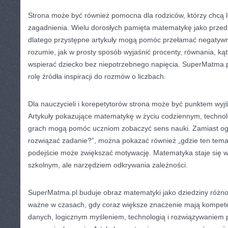
Strona może być również pomocna dla rodziców, którzy chcą l
zagadnienia. Wielu dorosłych pamięta matematykę jako przedm
dlatego przystępne artykuły mogą pomóc przełamać negatywn
rozumie, jak w prosty sposób wyjaśnić procenty, równania, kąty
wspierać dziecko bez niepotrzebnego napięcia. SuperMatma.p
rolę źródła inspiracji do rozmów o liczbach.
Dla nauczycieli i korepetytorów strona może być punktem wyj
Artykuły pokazujące matematykę w życiu codziennym, technologi
grach mogą pomóc uczniom zobaczyć sens nauki. Zamiast ogra
rozwiązać zadanie?”, można pokazać również „gdzie ten temat
podejście może zwiększać motywację. Matematyka staje się w
szkolnym, ale narzędziem odkrywania zależności.
SuperMatma.pl buduje obraz matematyki jako dziedziny różno
ważne w czasach, gdy coraz większe znaczenie mają kompete
danych, logicznym myśleniem, technologią i rozwiązywaniem