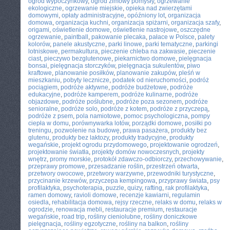
ogród wypoczynkowy
,
ogród zimowy pomysły
,
ogrzewanie
ekologiczne
,
ogrzewanie miejskie
,
opieka nad zwierzętami
domowymi
,
opłaty administracyjne
,
opóźniony lot
,
organizacja
domowa
,
organizacja kuchni
,
organizacja spiżarni
,
organizacja szafy
,
origami
,
oświetlenie domowe
,
oświetlenie nastrojowe
,
oszczędne
ogrzewanie
,
paintball
,
pakowanie plecaka
,
pałace w Polsce
,
palety
kolorów
,
panele akustyczne
,
parki linowe
,
parki tematyczne
,
parkingi
lotniskowe
,
permakultura
,
pieczenie chleba na zakwasie
,
pieczenie
ciast
,
pieczywo bezglutenowe
,
piekarnictwo domowe
,
pielęgnacja
bonsai
,
pielęgnacja storczyków
,
pielęgnacja sukulentów
,
piwo
kraftowe
,
planowanie posiłków
,
planowanie zakupów
,
pleśń w
mieszkaniu
,
pobyty lecznicze
,
podatek od nieruchomości
,
podróż
pociągiem
,
podróże aktywne
,
podróże budżetowe
,
podróże
edukacyjne
,
podróże kamperem
,
podróże kulinarne
,
podróże
objazdowe
,
podróże poślubne
,
podróże poza sezonem
,
podróże
senioralne
,
podróże solo
,
podróże z kotem
,
podróże z przyczepą
,
podróże z psem
,
pola namiotowe
,
pomoc psychologiczna
,
pompy
ciepła w domu
,
porównywarka lotów
,
porządki domowe
,
posiłki po
treningu
,
pozwolenie na budowę
,
prawa pasażera
,
produkty bez
glutenu
,
produkty bez laktozy
,
produkty tradycyjne
,
produkty
wegańskie
,
projekt ogrodu przydomowego
,
projektowanie ogrodzeń
,
projektowanie światła
,
projekty domów nowoczesnych
,
projekty
wnętrz
,
promy morskie
,
protokół zdawczo-odbiorczy
,
przechowywanie
,
przeprawy promowe
,
przesadzanie roślin
,
przestrzeń otwarta
,
przetwory owocowe
,
przetwory warzywne
,
przewodniki turystyczne
,
przycinanie krzewów
,
przyczepa kempingowa
,
przyprawy świata
,
psy
profilaktyka
,
psychoterapia
,
puzzle
,
quizy
,
rafting
,
rak profilaktyka
,
ramen domowy
,
ravioli domowe
,
recenzje kawiarni
,
regulamin
osiedla
,
rehabilitacja domowa
,
rejsy rzeczne
,
relaks w domu
,
relaks w
ogrodzie
,
renowacja mebli
,
restauracje premium
,
restauracje
wegańskie
,
road trip
,
rośliny cieniolubne
,
rośliny doniczkowe
pielęgnacja
,
rośliny egzotyczne
,
rośliny na balkon
,
rośliny