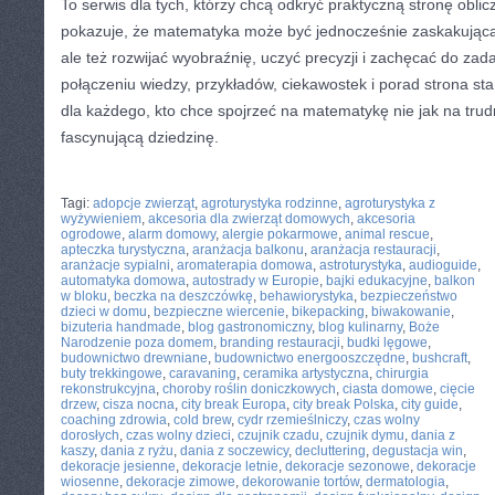
To serwis dla tych, którzy chcą odkryć praktyczną stronę obl
pokazuje, że matematyka może być jednocześnie zaskakują
ale też rozwijać wyobraźnię, uczyć precyzji i zachęcać do zad
połączeniu wiedzy, przykładów, ciekawostek i porad strona st
dla każdego, kto chce spojrzeć na matematykę nie jak na trud
fascynującą dziedzinę.
CATEGORIES:
TURYSTYKA, PODRÓŻE
Tagi:
adopcje zwierząt
,
agroturystyka rodzinne
,
agroturystyka z
wyżywieniem
,
akcesoria dla zwierząt domowych
,
akcesoria
ogrodowe
,
alarm domowy
,
alergie pokarmowe
,
animal rescue
,
apteczka turystyczna
,
aranżacja balkonu
,
aranżacja restauracji
,
aranżacje sypialni
,
aromaterapia domowa
,
astroturystyka
,
audioguide
,
automatyka domowa
,
autostrady w Europie
,
bajki edukacyjne
,
balkon
w bloku
,
beczka na deszczówkę
,
behawiorystyka
,
bezpieczeństwo
dzieci w domu
,
bezpieczne wiercenie
,
bikepacking
,
biwakowanie
,
bizuteria handmade
,
blog gastronomiczny
,
blog kulinarny
,
Boże
Narodzenie poza domem
,
branding restauracji
,
budki lęgowe
,
budownictwo drewniane
,
budownictwo energooszczędne
,
bushcraft
,
buty trekkingowe
,
caravaning
,
ceramika artystyczna
,
chirurgia
rekonstrukcyjna
,
choroby roślin doniczkowych
,
ciasta domowe
,
cięcie
drzew
,
cisza nocna
,
city break Europa
,
city break Polska
,
city guide
,
coaching zdrowia
,
cold brew
,
cydr rzemieślniczy
,
czas wolny
dorosłych
,
czas wolny dzieci
,
czujnik czadu
,
czujnik dymu
,
dania z
kaszy
,
dania z ryżu
,
dania z soczewicy
,
decluttering
,
degustacja win
,
dekoracje jesienne
,
dekoracje letnie
,
dekoracje sezonowe
,
dekoracje
wiosenne
,
dekoracje zimowe
,
dekorowanie tortów
,
dermatologia
,