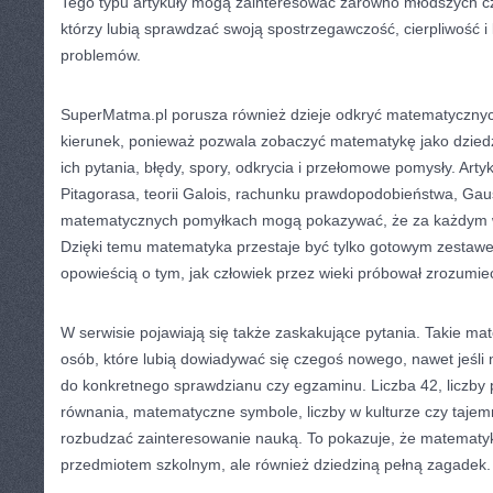
Tego typu artykuły mogą zainteresować zarówno młodszych czyt
którzy lubią sprawdzać swoją spostrzegawczość, cierpliwość i 
problemów.
SuperMatma.pl porusza również dzieje odkryć matematyczny
kierunek, ponieważ pozwala zobaczyć matematykę jako dziedz
ich pytania, błędy, spory, odkrycia i przełomowe pomysły. Arty
Pitagorasa, teorii Galois, rachunku prawdopodobieństwa, Gau
matematycznych pomyłkach mogą pokazywać, że za każdym wz
Dzięki temu matematyka przestaje być tylko gotowym zestawe
opowieścią o tym, jak człowiek przez wieki próbował zrozumieć
W serwisie pojawiają się także zaskakujące pytania. Takie mate
osób, które lubią dowiadywać się czegoś nowego, nawet jeśli 
do konkretnego sprawdzianu czy egzaminu. Liczba 42, liczby pl
równania, matematyczne symbole, liczby w kulturze czy taj
rozbudzać zainteresowanie nauką. To pokazuje, że matematyk
przedmiotem szkolnym, ale również dziedziną pełną zagadek.