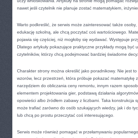
uczy wnioskowania. Artykuły na stronie mogą pomagać rozwija
nawet jeśli czytelnik nie planuje zostać matematykiem, inżyni
Warto podkreślić, że serwis może zainteresować także osoby,
edukację szkolną, ale chcą poczytać coś wartościowego. Mat
pojawia się częściej, niż mogłoby się wydawać. Występuje pr
Dlatego artykuły pokazujące praktyczne przykłady mogą być u
czytelników, którzy chcą podejmować bardziej świadome decy
Charakter strony można określić jako poradnikowy. Nie jest to
wzorów, lecz przestrzeń, która próbuje pokazać matematykę z 
narzędziem do obliczania ceny remontu, innym razem sposo
elementem projektowania gier, podstawą działania algorytmów
opowieści albo źródłem zabawy z liczbami. Taka konstrukcja 
może trafiać zarówno do osób szukających wiedzy, jak i do tych
lub chcą po prostu przeczytać coś interesującego.
Serwis może również pomagać w przełamywaniu popularnego