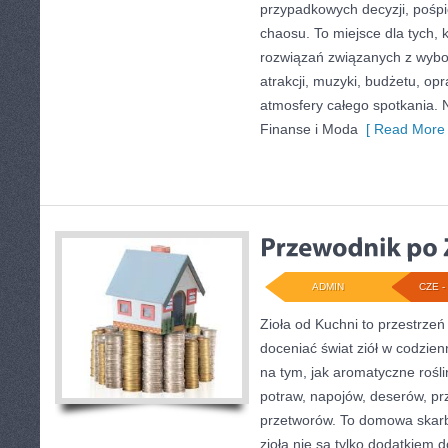
przypadkowych decyzji, pośpi
chaosu. To miejsce dla tych, 
rozwiązań związanych z wybor
atrakcji, muzyki, budżetu, o
atmosfery całego spotkania. 
Finanse i Moda
[ Read More 
ADMIN
CZE - 
Zioła od Kuchni to przestrzeń
doceniać świat ziół w codzien
na tym, jak aromatyczne rośl
potraw, napojów, deserów, p
przetworów. To domowa skar
zioła nie są tylko dodatkiem d