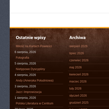
Miłość na Kartach Powieści
sierpień 2026
6 sierpnia, 2026
lipiec 2026
Fotografia
czerwiec 2026
5 sierpnia, 2026
maj 2026
Nietypowe Dyscypliny
kwiecień 2026
4 sierpnia, 2026
Andy (Ameryka Południowa)
marzec 2026
3 sierpnia, 2026
luty 2026
Jazz i Improwizacja
styczeń 2026
1 sierpnia, 2026
grudzień 2025
Polska Literatura w Centrum