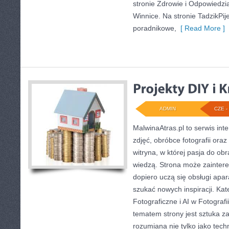
stronie Zdrowie i Odpowiedzi
Winnice. Na stronie TadzikPij
poradnikowe,
[ Read More ]
ADMIN
CZE - 
MalwinaAtras.pl to serwis in
zdjęć, obróbce fotografii ora
witryna, w której pasja do obr
wiedzą. Strona może zainter
dopiero uczą się obsługi apara
szukać nowych inspiracji. Kat
Fotograficzne i AI w Fotografi
tematem strony jest sztuka z
rozumiana nie tylko jako tec