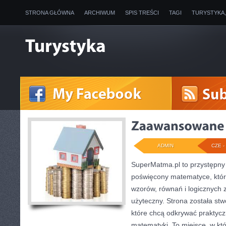
STRONA GŁÓWNA
ARCHIWUM
SPIS TREŚCI
TAGI
TURYSTYKA
ADMIN
CZE - 
SuperMatma.pl to przystępny 
poświęcony matematyce, który
wzorów, równań i logicznych 
użyteczny. Strona została st
które chcą odkrywać praktyc
matematyki. To miejsce, w któ