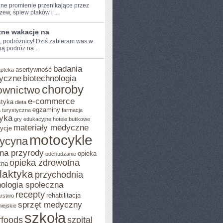
ne promienie⁢ przenikające przez
rzew, ‍śpiew ptaków i ...
zne wakacje na
e, podróżnicy! ‌Dziś zabieram was w
 ‍podróż na ...
badania
asertywność
apteka
yczne
biotechnologia
choroby
ownictwo
e-commerce
styka
dieta
egzaminy
 turystyczna
farmacja
yka
gry edukacyjne
hotele butikowe
materiały medyczne
ycje
motocykle
ycyna
na przyrody
opieka
odchudzanie
opieka zdrowotna
zna
ilaktyka
przychodnia
ologia społeczna
recepty
rehabilitacja
arstwo
sprzęt medyczny
iejskie
szkoła
rfoods
szpital