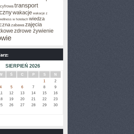
transport
 cyfrowa
iczny
wakacje
wakacje z
wiedza
wellness w hotelach
zajęcia
czna
zabawa
tkowe
zdrowe żywienie
owie
SIERPIEŃ 2026
W
Ś
C
P
S
N
1
2
4
5
6
7
8
9
11
12
13
14
15
16
18
19
20
21
22
23
25
26
27
28
29
30