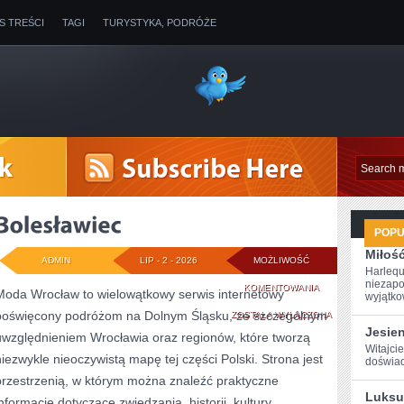
IS TREŚCI
TAGI
TURYSTYKA, PODRÓŻE
POP
Miłoś
ADMIN
LIP - 2 - 2026
MOŻLIWOŚĆ
Harlequ
niezapo
BOLESŁAWIEC
KOMENTOWANIA
Moda Wrocław to wielowątkowy serwis internetowy
wyjątkow
poświęcony podróżom na Dolnym Śląsku, ze szczególnym
ZOSTAŁA WYŁĄCZONA
Jesie
uwzględnieniem Wrocławia oraz regionów, które tworzą
Witajcie
niezwykle nieoczywistą mapę tej części Polski. Strona jest
‌doświad
przestrzenią, w którym można znaleźć praktyczne
Luksu
informacje dotyczące zwiedzania, historii, kultury,