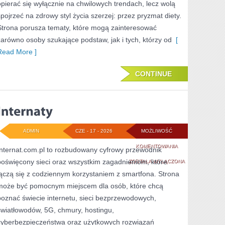
opierać się wyłącznie na chwilowych trendach, lecz wolą
spojrzeć na zdrowy styl życia szerzej: przez pryzmat diety.
Strona porusza tematy, które mogą zainteresować
zarówno osoby szukające podstaw, jak i tych, którzy od
[
Read More ]
CONTINUE
ADMIN
CZE - 17 - 2026
MOŻLIWOŚĆ
INTERNATY
KOMENTOWANIA
Internat.com.pl to rozbudowany cyfrowy przewodnik
poświęcony sieci oraz wszystkim zagadnieniom, które
ZOSTAŁA WYŁĄCZONA
łączą się z codziennym korzystaniem z smartfona. Strona
może być pomocnym miejscem dla osób, które chcą
poznać świecie internetu, sieci bezprzewodowych,
światłowodów, 5G, chmury, hostingu,
cyberbezpieczeństwa oraz użytkowych rozwiązań