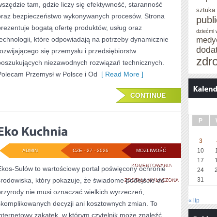
wszędzie tam, gdzie liczy się efektywność, staranność
sztuka
oraz bezpieczeństwo wykonywanych procesów. Strona
publ
prezentuje bogatą ofertę produktów, usług oraz
dziećmi
technologii, które odpowiadają na potrzeby dynamicznie
medy
doda
rozwijającego się przemysłu i przedsiębiorstw
zdr
poszukujących niezawodnych rozwiązań technicznych.
Polecam Przemysł w Polsce i Od
[ Read More ]
CONTINUE
P
3
10
ADMIN
CZE - 27 - 2026
MOŻLIWOŚĆ
17
EKO
KOMENTOWANIA
Ekos-Sułów to wartościowy portal poświęcony ochronie
24
środowiska, który pokazuje, że świadome podejście do
KUCHNIA
31
ZOSTAŁA WYŁĄCZONA
przyrody nie musi oznaczać wielkich wyrzeczeń,
« lip
skomplikowanych decyzji ani kosztownych zmian. To
internetowy zakątek, w którym czytelnik może znaleźć