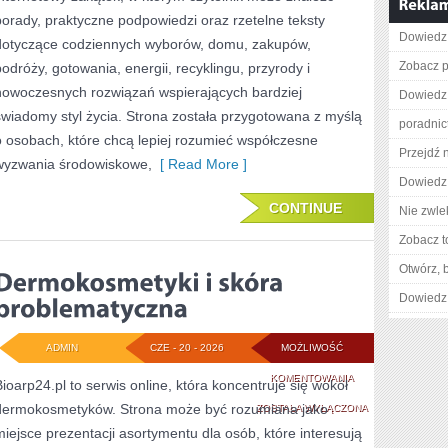
porady, praktyczne podpowiedzi oraz rzetelne teksty
Dowiedz s
dotyczące codziennych wyborów, domu, zakupów,
Zobacz pe
podróży, gotowania, energii, recyklingu, przyrody i
nowoczesnych rozwiązań wspierających bardziej
Dowiedz 
świadomy styl życia. Strona została przygotowana z myślą
poradnic
o osobach, które chcą lepiej rozumieć współczesne
Przejdź n
wyzwania środowiskowe,
[ Read More ]
Dowiedz 
CONTINUE
Nie zwlek
Zobacz t
Otwórz, 
Dowiedz 
ADMIN
CZE - 20 - 2026
MOŻLIWOŚĆ
DERMOKOSMETYK
KOMENTOWANIA
Bioarp24.pl to serwis online, która koncentruje się wokół
dermokosmetyków. Strona może być rozumiana jako
I
ZOSTAŁA WYŁĄCZONA
miejsce prezentacji asortymentu dla osób, które interesują
SKÓRA