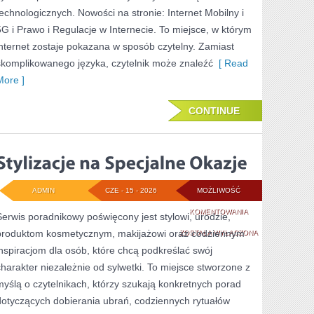
technologicznych. Nowości na stronie: Internet Mobilny i
5G i Prawo i Regulacje w Internecie. To miejsce, w którym
internet zostaje pokazana w sposób czytelny. Zamiast
skomplikowanego języka, czytelnik może znaleźć
[ Read
More ]
CONTINUE
ADMIN
CZE - 15 - 2026
MOŻLIWOŚĆ
STYLIZACJE
KOMENTOWANIA
Serwis poradnikowy poświęcony jest stylowi, urodzie,
produktom kosmetycznym, makijażowi oraz codziennym
NA
ZOSTAŁA WYŁĄCZONA
inspiracjom dla osób, które chcą podkreślać swój
SPECJALNE
charakter niezależnie od sylwetki. To miejsce stworzone z
OKAZJE
myślą o czytelnikach, którzy szukają konkretnych porad
dotyczących dobierania ubrań, codziennych rytuałów