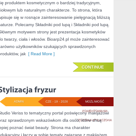
się produktem kosmetycznym o bardziej tradycyjnym,
PROBLEMATYCZN
ziołowym lub naturalnym charakterze. To strona, która
wpisuje się w rosnące zainteresowanie pielęgnacją bliższą
naturze. Polecamy Składniki pod lupą i Składniki pod lupą.
Głównym motywem strony jest prezentacja kosmetyków
do twarzy, ciała i włosów. Bioarp24.pl może zainteresować
zarówno użytkowników szukających sprawdzonych
produktów, jak
[ Read More ]
CONTINUE
ADMIN
CZE - 19 - 2026
MOŻLIWOŚĆ
STYLIZACJA
KOMENTOWANIA
Studio Veriss to tematyczny portal poświęcony makijażowi
oraz sprawdzonym wskazówkom dla osób, które chcą
FRYZUR
ZOSTAŁA WYŁĄCZONA
lepiej poznać świat beauty. Strona ma charakter
edukacyjny i łączy w sobie tematy związane z makijażem