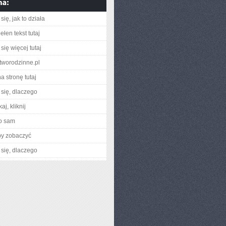
ię, jak to działa
łen tekst tutaj
się więcej tutaj
tworodzinne.pl
a stronę tutaj
się, dlaczego
aj, kliknij
o sam
by zobaczyć
się, dlaczego
I