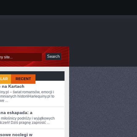
ULAR
RECENT
ć na Kartach
iny.pl – świat romansów, emocji i
mnianych historiiHarlequiny.pl to
e ...
nna eskapada: a
 miłośnicy ⁣podróży i⁣ wyjątkowych
czeń! Dziś ‍pragnę zaprosić ...
sowe noclegi w