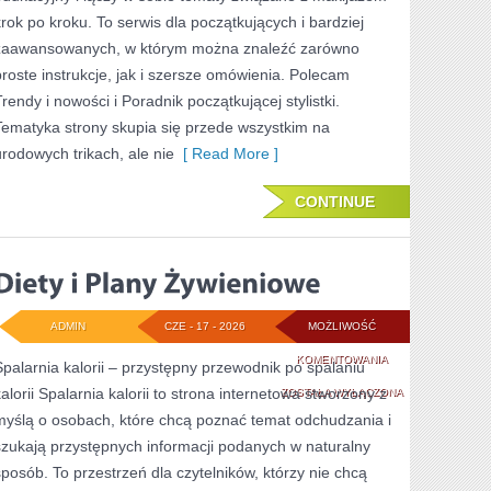
krok po kroku. To serwis dla początkujących i bardziej
zaawansowanych, w którym można znaleźć zarówno
proste instrukcje, jak i szersze omówienia. Polecam
Trendy i nowości i Poradnik początkującej stylistki.
Tematyka strony skupia się przede wszystkim na
urodowych trikach, ale nie
[ Read More ]
CONTINUE
ADMIN
CZE - 17 - 2026
MOŻLIWOŚĆ
DIETY
KOMENTOWANIA
Spalarnia kalorii – przystępny przewodnik po spalaniu
kalorii Spalarnia kalorii to strona internetowa stworzony z
I
ZOSTAŁA WYŁĄCZONA
myślą o osobach, które chcą poznać temat odchudzania i
PLANY
szukają przystępnych informacji podanych w naturalny
ŻYWIENIOWE
sposób. To przestrzeń dla czytelników, którzy nie chcą