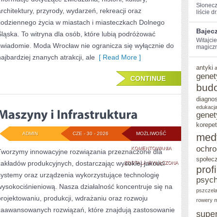
Słonecz
architektury, przyrody, wydarzeń, rekreacji oraz
liście d
codziennego życia w miastach i miasteczkach Dolnego
Bajec
Śląska. To witryna dla osób, które lubią podróżować
Witajci
świadomie. Moda Wrocław nie ogranicza się wyłącznie do
magiczną
najbardziej znanych atrakcji, ale
[ Read More ]
antyki
genet
CONTINUE
bud
diagno
edukacja
genet
korepet
ADMIN
CZE - 30 - 2026
MOŻLIWOŚĆ
med
ochro
MASZYNY
KOMENTOWANIA
Tworzymy innowacyjne rozwiązania przeznaczone dla
społec
zakładów produkcyjnych, dostarczając wysokiej jakości
I
ZOSTAŁA WYŁĄCZONA
prof
systemy oraz urządzenia wykorzystujące technologię
INFRASTRUKTURA
psych
wysokociśnieniową. Nasza działalność koncentruje się na
pszczel
projektowaniu, produkcji, wdrażaniu oraz rozwoju
rowery m
zaawansowanych rozwiązań, które znajdują zastosowanie
supe