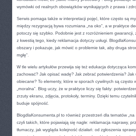
wymówki od realnych obowiązków wynikających z prawa i zdr
Serwis pomaga także w interpretacji pojęć, które często są my
między rezygnacją bywa rozumiana „na oko”, a w praktyce de
potoczy się szybko. Podobnie jest z rozróżnieniem gwarancji,
z kwestią tego, kiedy reklamacja dotyczy usługi. BlogdlaKons
obszary i pokazuje, jak mówić o problemie tak, aby druga stro
mgłę”.
W tle wielu artykułów przewija się też edukacja dotycząca ko
zachować? Jak opisać wadę? Jak zebrać potwierdzenia? Jak 
obiecane? To elementy, które w sporach cywilnych są często 
„moralna”. Blog uczy, że w praktyce liczy się fakty: potwierd
zrzuty ekranu, zdjęcia, protokoły, terminy. Dzięki temu czytelnik
buduje spójność.
BlogdlaKonsumenta.pl to również przestrzeń dla tematów „na 
czyli takich, które pojawiają się nagle: reklamacja naprawy, p
tłumaczy, jak wygląda kolejność działań: od zgłoszenia sprawy