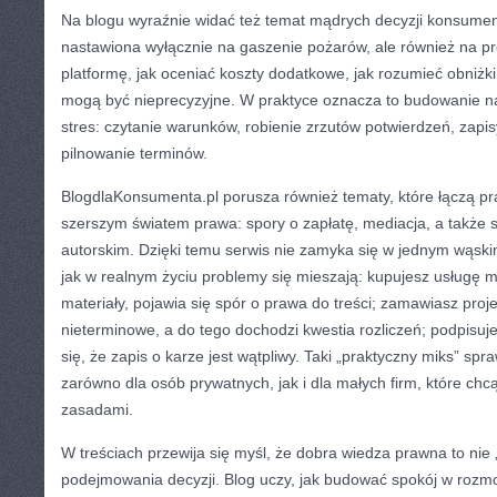
Na blogu wyraźnie widać też temat mądrych decyzji konsumenc
nastawiona wyłącznie na gaszenie pożarów, ale również na p
platformę, jak oceniać koszty dodatkowe, jak rozumieć obniżk
mogą być nieprecyzyjne. W praktyce oznacza to budowanie n
stres: czytanie warunków, robienie zrzutów potwierdzeń, zapi
pilnowanie terminów.
BlogdlaKonsumenta.pl porusza również tematy, które łączą 
szerszym światem prawa: spory o zapłatę, mediacja, a także 
autorskim. Dzięki temu serwis nie zamyka się w jednym wąskim
jak w realnym życiu problemy się mieszają: kupujesz usługę 
materiały, pojawia się spór o prawa do treści; zamawiasz proje
nieterminowe, a do tego dochodzi kwestia rozliczeń; podpisu
się, że zapis o karze jest wątpliwy. Taki „praktyczny miks” spr
zarówno dla osób prywatnych, jak i dla małych firm, które chc
zasadami.
W treściach przewija się myśl, że dobra wiedza prawna to nie „
podejmowania decyzji. Blog uczy, jak budować spokój w rozm