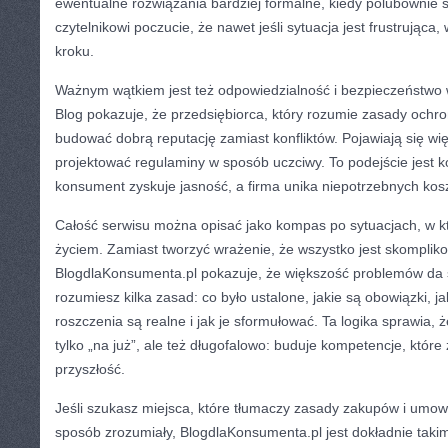
ewentualne rozwiązania bardziej formalne, kiedy polubownie si
czytelnikowi poczucie, że nawet jeśli sytuacja jest frustrująca, 
kroku.
Ważnym wątkiem jest też odpowiedzialność i bezpieczeństwo w
Blog pokazuje, że przedsiębiorca, który rozumie zasady och
budować dobrą reputację zamiast konfliktów. Pojawiają się więc
projektować regulaminy w sposób uczciwy. To podejście jest k
konsument zyskuje jasność, a firma unika niepotrzebnych kos
Całość serwisu można opisać jako kompas po sytuacjach, w kt
życiem. Zamiast tworzyć wrażenie, że wszystko jest skomplik
BlogdlaKonsumenta.pl pokazuje, że większość problemów da s
rozumiesz kilka zasad: co było ustalone, jakie są obowiązki, ja
roszczenia są realne i jak je sformułować. Ta logika sprawia, ż
tylko „na już”, ale też długofalowo: buduje kompetencje, które 
przyszłość.
Jeśli szukasz miejsca, które tłumaczy zasady zakupów i umo
sposób zrozumiały, BlogdlaKonsumenta.pl jest dokładnie taki