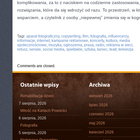
komplikowania, za to z naciskiem na codzienne zastosowania,
rozwiązania, które da się wdrożyć od razu. To przestrzeń, w kt
wsparciem, a czytelnik z osoby „niepewnej” zmienia się w kogoś
CATEGORIES:
TURYSTYKA, PODRÓŻE
Tagi:
aparat fotograficzny
,
copywriting
,
film
,
fotografia
,
influencerzy
,
informacje
,
internet
,
kampanie reklamowe
,
koncerty
,
kultura
,
media
społecznościowe
,
muzyka
,
ogłoszenia
,
prasa
,
radio
,
reklama w sieci
,
retusz
,
seriale
,
social media
,
spektakle
,
sztuka
,
taniec
,
teatr
,
telewizja
Comments are closed.
Rehabilitacja dzieci
sierpień 2026
7 sierpnia, 2026
lipiec 2026
Miłość na Kartach Powieści
czerwiec 2026
6 sierpnia, 2026
maj 2026
Fotografia
kwiecień 2026
5 sierpnia, 2026