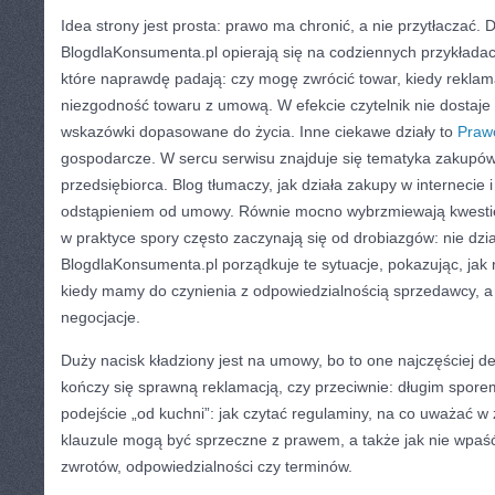
Idea strony jest prosta: prawo ma chronić, a nie przytłaczać. D
BlogdlaKonsumenta.pl opierają się na codziennych przykładac
które naprawdę padają: czy mogę zwrócić towar, kiedy reklama
niezgodność towaru z umową. W efekcie czytelnik nie dostaje 
wskazówki dopasowane do życia. Inne ciekawe działy to
Praw
gospodarcze. W sercu serwisu znajduje się tematyka zakupów 
przedsiębiorca. Blog tłumaczy, jak działa zakupy w internecie 
odstąpieniem od umowy. Równie mocno wybrzmiewają kwestie
w praktyce spory często zaczynają się od drobiazgów: nie dzi
BlogdlaKonsumenta.pl porządkuje te sytuacje, pokazując, jak 
kiedy mamy do czynienia z odpowiedzialnością sprzedawcy, a k
negocjacje.
Duży nacisk kładziony jest na umowy, bo to one najczęściej d
kończy się sprawną reklamacją, czy przeciwnie: długim spore
podejście „od kuchni”: jak czytać regulaminy, na co uważać w 
klauzule mogą być sprzeczne z prawem, a także jak nie wpaś
zwrotów, odpowiedzialności czy terminów.