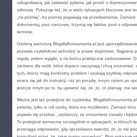
usługodawcą: jak zadawać pytania, jak prosić o doprecyzowan
odmowę. Pokazuje też, że w wielu sytuacjach kluczowe jest t
„na później”, bo później pojawiają się przedawnienia. Zamiast
dokumentuj, pisz rzeczowo, trzymaj się faktów, proś o odpowie
terminie.
Osobną wartością BlogdlaKonsumenta.pl jest uporządkowanie
pozwala czytelnikowi wchodzić w prawo stopniowo. Najpierw p
reguły, potem wyjątki, a na końcu praktyczne zastosowanie. D
zarówno dla osób, które dopiero zaczynają i chcą zrozumieć, c
tych, którzy mają konkretny problem i szukają szybkiej odpowi
wraca się jak do instrukcji: raz po poradę, innym razem po u
jeszcze innym po to, by upewnić się, że „to, co planuję, ma se
Ważne jest też podejście do czytelnika. BlogdlaKonsumenta.pl 
petenta, tylko w roli osoby, która ma możliwości. Zamiast tonu
pojawia się przekaz: „wystarczy, że zrozumiesz zasady i będz
To podejście wzmacnia szczególnie w sytuacjach, w których łat
przeciąga odpowiedzi, gdy sprzedawca twierdzi, że „to nie pod
konsultant mówi, że „takie mamy procedury”. Blog pokazuje wt