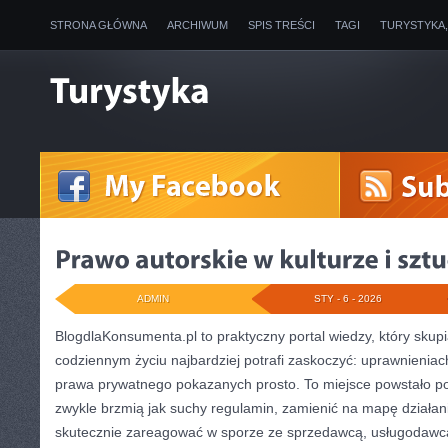
STRONA GŁÓWNA
ARCHIWUM
SPIS TREŚCI
TAGI
TURYSTYKA
ADMIN
STY - 6 - 2026
BlogdlaKonsumenta.pl to praktyczny portal wiedzy, który skupi
codziennym życiu najbardziej potrafi zaskoczyć: uprawnieniach
prawa prywatnego pokazanych prosto. To miejsce powstało po 
zwykle brzmią jak suchy regulamin, zamienić na mapę działani
skutecznie zareagować w sporze ze sprzedawcą, usługodawcą