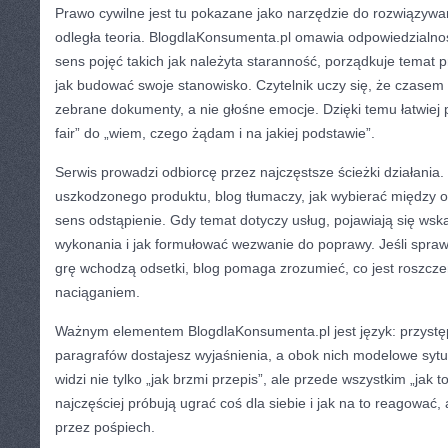
Prawo cywilne jest tu pokazane jako narzędzie do rozwiązywa
odległa teoria. BlogdlaKonsumenta.pl omawia odpowiedzialno
sens pojęć takich jak należyta staranność, porządkuje temat 
jak budować swoje stanowisko. Czytelnik uczy się, że czasem 
zebrane dokumenty, a nie głośne emocje. Dzięki temu łatwiej p
fair” do „wiem, czego żądam i na jakiej podstawie”.
Serwis prowadzi odbiorcę przez najczęstsze ścieżki działania.
uszkodzonego produktu, blog tłumaczy, jak wybierać między 
sens odstąpienie. Gdy temat dotyczy usług, pojawiają się wska
wykonania i jak formułować wezwanie do poprawy. Jeśli sprawa
grę wchodzą odsetki, blog pomaga zrozumieć, co jest roszczen
naciąganiem.
Ważnym elementem BlogdlaKonsumenta.pl jest język: przystę
paragrafów dostajesz wyjaśnienia, a obok nich modelowe sytua
widzi nie tylko „jak brzmi przepis”, ale przede wszystkim „jak to
najczęściej próbują ugrać coś dla siebie i jak na to reagować
przez pośpiech.