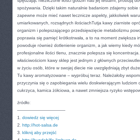
spędzając niezliczone ilości godzin nad jej testami, próbują d
spożywania. Dzięki takim naturalnie badaniom zdajemy sobie s
zapewne może mieć nawet lecznicze aspekty, jakkolwiek waru
umiarkowanych, rozsądnych ilościachTutja kawy ziarniste opr
organizm i polepszającego przedsięwzięcie metabolizmu powo
poprawia się pamięć krótkotrwała, a to na moment zwiększa in
powoduje również dotlenienie organizm, a jak wiemy kiedy mó
profesjonalne ilości tlenu, znacznie polepsza się koncentracj
właściwościom kawy sklep jest jednym z głównych przeciwutl
w życiu osób, które w swojej diecie nie uwzględniają zbyt duż
Tu kawy aromatyzowane – wypróbuj teraz. Należałoby wspomn
przyczynia się o zapobiegania wielu doskwierającym ludziom 
cukrzyca, kamica żółciowa, a nawet zmniejsza ryzyko wstęp
źródło:
———————————
1.
dowiedz się więcej
2.
http://hot-salsa.de
3.
kliknij aby przejść