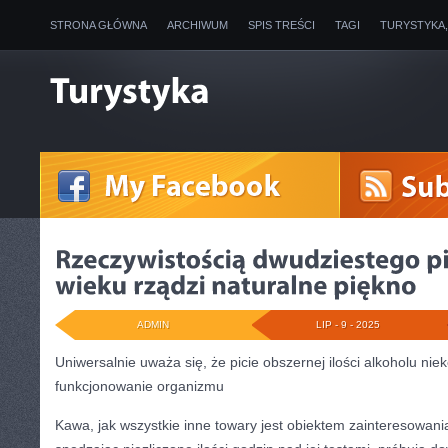
STRONA GŁÓWNA
ARCHIWUM
SPIS TREŚCI
TAGI
TURYSTYKA
ADMIN
LIP - 9 - 2025
Uniwersalnie uważa się, że picie obszernej ilości alkoholu nie
funkcjonowanie organizmu
Kawa, jak wszystkie inne towary jest obiektem zainteresowani